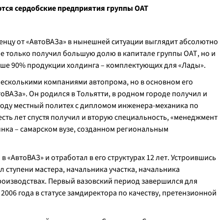
ются сердобские предприятия группы ОАТ
ченцу от «АвтоВАЗа» в нынешней ситуации выглядит абсолютно
е только получил большую долю в капитале группы ОАТ, но и
ыше 90% продукции холдинга – комплектующих для «Лады».
несколькими компаниями автопрома, но в основном его
тоВАЗа». Он родился в Тольятти, в родном городе получил и
 году местный политех с дипломом инженера-механика по
сть лет спустя получил и вторую специальность, «менеджмент
нка – самарском вузе, созданном региональным
 «АвтоВАЗ» и отработал в его структурах 12 лет. Устроившись
 ступени мастера, начальника участка, начальника
роизводствах. Первый вазовский период завершился для
2006 года в статусе замдиректора по качеству, претензионной