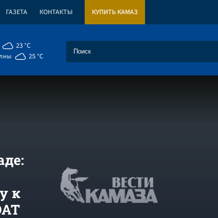
ГАЗЕТА
КОНТАКТЫ
КУПИТЬ КАМАЗ
23 °C
елны
25 °C
де:
у к
ОАТ