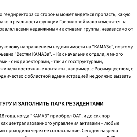
о гендиректора со стороны может видеться пропасть, какую
ако в реальности функции Гавриловой мало изменятся на
 управлял всеми недвижимыми активами группы, независимо от
я руковожу направлением недвижимости на "КАМАЗе", поэтому
рьевна "Вестям КАМАЗа". – Как начальник отдела, я много
 - с их директорами, - так и с госструктурами,
ивали постоянные контакты, например, с Росимуществом, с
дничество с областной администрацией не должно вызвать
ТУРУ И ЗАПОЛНИТЬ ПАРК РЕЗИДЕНТАМИ
8 года, когда "КАМАЗ" приобрел ОАТ, и до сих пор
мках централизованного управления активами – любые
и проходили через ее согласование. Сегодня назрела