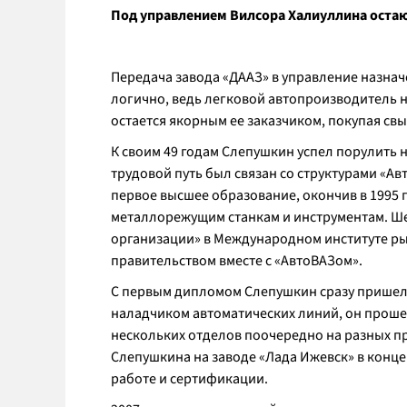
Под управлением Вилсора Халиуллина оста
Передача завода «ДААЗ» в управление назна
логично, ведь легковой автопроизводитель н
остается якорным ее заказчиком, покупая св
К своим 49 годам Слепушкин успел порулить 
трудовой путь был связан со структурами «Ав
первое высшее образование, окончив в 1995
металлорежущим станкам и инструментам. Ше
организации» в Международном институте ры
правительством вместе с «АвтоВАЗом».
С первым дипломом Слепушкин сразу пришел в
наладчиком автоматических линий, он прошел
нескольких отделов поочередно на разных п
Слепушкина на заводе «Лада Ижевск» в конце 
работе и сертификации.