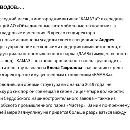
АВОДОВ»…
ледний месяц в иногородних активах "КАМАЗа": в середине
кций АО «Объединенные автомобильные технологии», а
 и кадровые изменения. В кресло гендиректора
» новые акционеры усадили своего специалиста
Андрея
ерез управление несколькими предприятиями автопрома, в
индустриально-промышленного парка «ДААЗ» (имущественного
 завод) "КАМАЗ" поставил профильного спеца: руководить
стительству назначена
Елена Гаврилова
- начальник отдела
о директора по имущественным отношениям «КАМАЗа».
ководивший обеими структурами с начала 2019 года, не
ьку до сих пор он совмещал в своем лице четыре должности:
 и Сердобского машиностроительного завода – также из
добского промышленного парка «Мастер». За ним по-прежнему
ней мере Халиуллину не придется больше разрываться между