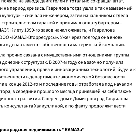
 пожара на заводе двигателей и тотально сокращал штат,
 на период кризиса. Гаврилова тогда ушла в так называемый
культуры - сначала инженером, затем начальником отдела
 строительством гаражей и принимал оплату бартером –
АЗ". К лету 1999-го завод начал оживать, и Гаврилова
ООО «КАМАЗ-Вторресурсы». Уже через полгода она вновь
я в департаменте собственности материнской компании.
ыла прочно связана с имущественными отношениями группы,
 дочерних структурах. В 2007-м году она заочно получила
ого управления, права и инновационных технологий, будучи к
ственности в департаменте экономической безопасности
а в конце 2012-го и последние годы отработала под началом
тора, в середине прошлого месяца принявшей на себя также
ионного развития. С переездом в Димитровград Гаврилова
ь консультанта Халиуллиной, а по факту продолжит вести
итровградская недвижимость "КАМАЗа"