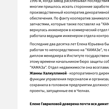
1996-м, когда завод расхлебывал последствия
многим пришлось искать сторонние заработки
производственный кооператив декоративной 
обеспечения. По факту кооператив занимался
запчастями, которые также поставлял на "КАМ
вернулась инженером в коммерческий отдел 
работала ведущим инженером отдела контрол
Последние два десятка лет Елена Юрьевна б
работая то непосредственно на "КАМАЗе", то в
диплом менеджера в Институте государственн
этому времени начальником бюро защиты соб
"КАМАЗа". Отдел недвижимости она возглавил
Жанны Халиуллиной
- корпоративного дирек
функции управления персоналом и организац
сохранила в головном предприятии должност
проекты, запущенные ею в Челнах.
Елене Гавриловой доверена почти вся дим