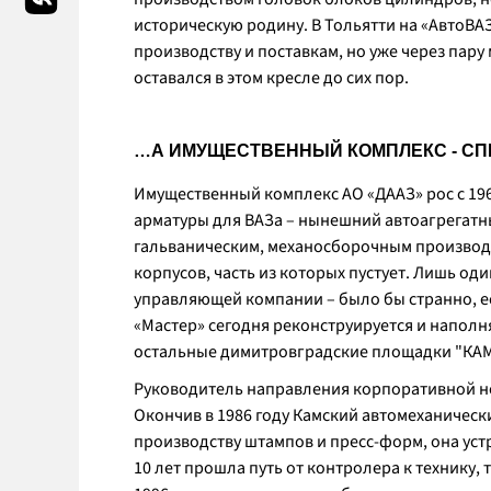
историческую родину. В Тольятти на «АвтоВА
производству и поставкам, но уже через пар
оставался в этом кресле до сих пор.
…А ИМУЩЕСТВЕННЫЙ КОМПЛЕКС - СП
Имущественный комплекс АО «ДААЗ» рос с 196
арматуры для ВАЗа – нынешний автоагрегатны
гальваническим, механосборочным производс
корпусов, часть из которых пустует. Лишь од
управляющей компании – было бы странно, е
«Мастер» сегодня реконструируется и наполн
остальные димитровградские площадки "КАМ
Руководитель направления корпоративной не
Окончив в 1986 году Камский автомеханическ
производству штампов и пресс-форм, она ус
10 лет прошла путь от контролера к технику,