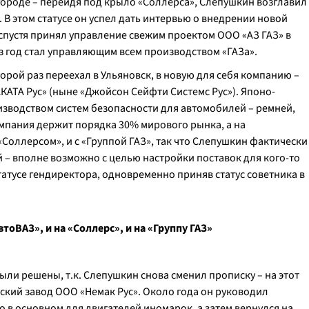
 городе – перейдя под крыло «Соллерса», Слепушкин возглавил
 В этом статусе он успел дать интервью о внедрении новой
 спустя принял управление свежим проектом ООО «АЗ ГАЗ» в
з год стал управляющим всем производством «ГАЗа».
орой раз переехал в Ульяновск, в новую для себя компанию –
КАТА Рус» (ныне «Джойсон Сейфти Системс Рус»). Японо-
изводством систем безопасности для автомобилей – ремней,
омпания держит порядка 30% мирового рынка, а на
 «Соллерсом», и с «Группой ГАЗ», так что Слепушкин фактически
 – вполне возможно с целью настройки поставок для кого-то
 статусе гендиректора, одновременно приняв статус советника в
тоВАЗ», и на «Соллерс», и на «Группу ГАЗ»
были решены, т.к. Слепушкин снова сменил прописку – на этот
ский завод ООО «Немак Рус». Около года он руководил
 в основном для двигателей иномарок, а затем вернулся на