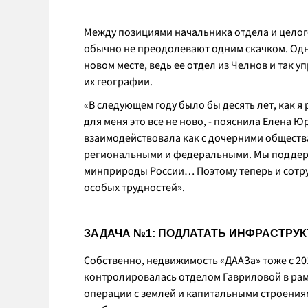
Между позициями начальника отдела и целог
обычно не преодолевают одним скачком. Одн
новом месте, ведь ее отдел из Челнов и так
их географии.
«В следующем году было бы десять лет, как 
для меня это все не ново, - пояснила Елена Ю
взаимодействовала как с дочерними обществами
региональными и федеральными. Мы поддерж
минприроды России… Поэтому теперь и сотру
особых трудностей».
ЗАДАЧА №1: ПОДЛАТАТЬ ИНФРАСТРУК
Собственно, недвижимость «ДААЗа» тоже с 201
контролировалась отделом Гавриловой в ра
операции с землей и капитальными строениям