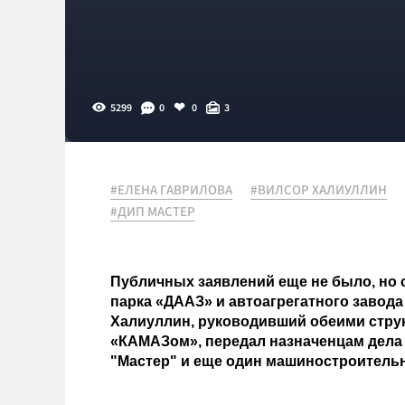
5299
0
0
3
#ЕЛЕНА ГАВРИЛОВА
#ВИЛСОР ХАЛИУЛЛИН
#ДИП МАСТЕР
Публичных заявлений еще не было, но
парка «ДААЗ» и автоагрегатного завода
Халиуллин, руководивший обеими стру
«КАМАЗом», передал назначенцам дела и
"Мастер" и еще один машиностроитель