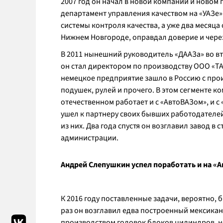
2007 год он начал в новой компании и новом
департамент управления качеством на «УАЗе».
системы контроля качества, а уже два месяца
Нижнем Новгороде, оправдал доверие и чере
В 2011 нынешний руководитель «ДААЗа» во вт
он стал директором по производству ООО «ТА
немецкое предприятие зашло в Россию с про
подушек, рулей и прочего. В этом сегменте к
отечественном работает и с «АвтоВАЗом», и с
ушел к партнеру своих бывших работодателей
из них. Два года спустя он возглавил завод в
администрации.
Андрей Слепушкин успел поработать и на «Ав
К 2016 году поставленные задачи, вероятно, 
раз он возглавил едва построенный мексикан
производством головок блоков цилиндров, но