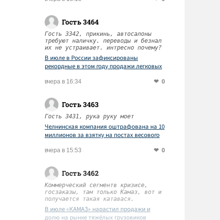
Гость 3464
Гость 3342, прикинь, автосалоны
требуют наличку. переводы и безнал
их не устраивает. интресно почему?
В июле в России зафиксированы
рекордные в этом году продажи легковых
автомобилей
0
вчера в 16:34
Гость 3463
Гость 3431, рука руку моет
Челнинская компания оштрафована на 10
миллионов за взятку на постах весового
контроля
0
вчера в 15:53
Гость 3462
Коммерческий сегментв кризисе,
госзаказы, там только Камаз, вот и
получается такая катавася.
В июле «КАМАЗ» нарастил продажи и
долю на рынке тяжёлых грузовиков