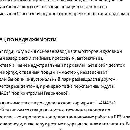
Зе» Слепушкин сначала занял позицию советника по
у месяцев был назначен директором прессового производства и
ЕЦ ПО НЕДВИЖИМОСТИ
7 года, когда был основан завод карбюраторов и кузовной
й завод с его литейным, прессовым, автоматным,
твами. Ныне индустриальный парк включает в себя десяток
ин корпус, отданный под ДИП «Мастер», независим от
сли бы один индустриальный парк размещался в другом.
яется резидентами, примерно те же перспективы ждут и
АЗа" под контролем Гавриловой.
движимости от и до сделала свою карьеру на "КАМАЗе".
ий техникум со специальностью техника-технолога по
троилась контролером холодноштамповочных работ на ПРЗ и з
 товароведу, инженеру в разных подразделениях автогиганта. В