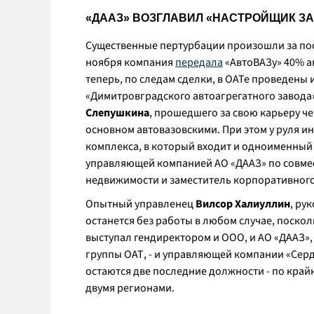
«ДААЗ» ВОЗГЛАВИЛ «НАСТРОЙЩИК З
Существенные пертурбации произошли за пос
ноября компания
передала
«АвтоВАЗу» 40% а
теперь, по следам сделки, в ОАТе проведены
«Димитровградского автоагрегатного завода
Слепушкина
, прошедшего за свою карьеру ч
основном автовазовскими. При этом у руля 
комплекса, в который входит и одноименный
управляющей компанией АО «ДААЗ» по совме
недвижимости и заместитель корпоративног
Опытный управленец
Вилсор Халиуллин
, ру
останется без работы в любом случае, поскол
выступал гендиректором и ООО, и АО «ДААЗ»,
группы ОАТ, - и управляющей компании «Сер
остаются две последние должности - по край
двумя регионами.