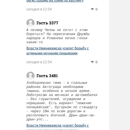
регистрацию на гонки по картингу
0
сегодня в 12:54
Гость 3377
А почему Челны не хотят с этим
бороться? На пересечении Дружбы
народов и Усманова вечно гонки
какие-то
Власти Нижнекамска усилят борьбу с
шумными ночными гонщиками
0
сегодня в 12:54
Гость 3481
Злободневная тема - в спальных
районах Автограда необходима
тишина, особенно в ночное время.
Лоботрясам на мотиках и автомобилях
- без глушителей, осуждение и
порицание. Есть вариант "лежачие
полицейские", бугорком по стандарту
- через 10м по всем дорогам и
расположить ёлочкой. Дрын-дрын-пш-
дрын-упс...
Власти Нижнекамска усилят борьбу с