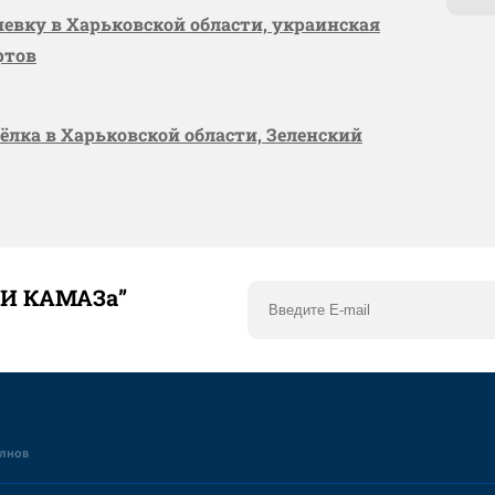
шевку в Харьковской области, украинская
ртов
сёлка в Харьковской области, Зеленский
ТИ КАМАЗа”
елнов