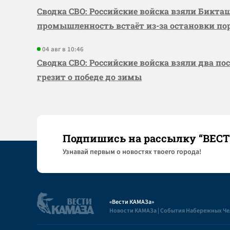
Сводка СВО: Российские войска взяли Бикта
промышленность встаёт из-за остановки по
04 авг в 10:46
Сводка СВО: Российские войска взяли два по
грезит о победе до зимы
Подпишись на рассылку “ВЕС
Узнaвай первым о новостях твоего города!
«Вести КАМАЗа»
Новости КАМАЗа | События Набережных Ч