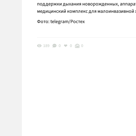
поддержки дыхания новорожденных, аппарат 
медицинский комплекс для малоинвазивной х
Фото: telegram/Ростех
189
0
0
0