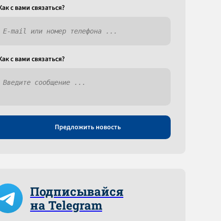
Как c вами связаться?
Как c вами связаться?
Предложить новость
Подписывайся
на Telegram