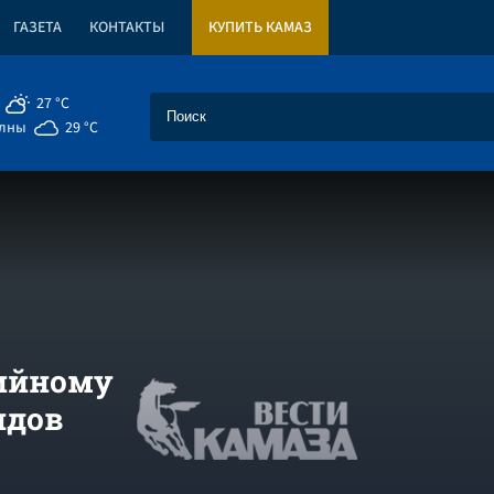
ГАЗЕТА
КОНТАКТЫ
КУПИТЬ КАМАЗ
27 °C
елны
29 °C
рийному
идов