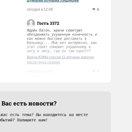
шумными ночными гонщиками
0
сегодня в 12:48
Гость 3372
Ядрён батон, врачи советуют
обездвижить укушенную конечность и
как можно быстрее доставить в
больницу... Мне вот интересно, как
этот совет поможет укушенному в
ногу в лесу, где он там один???
Врачи КДМЦ спасли 12-летнюю девочку
после укуса гадюки
0
сегодня в 12:42
 Вас есть новости?
 вас есть тема? Вы находитесь на месте
обытий? Напишите нам!