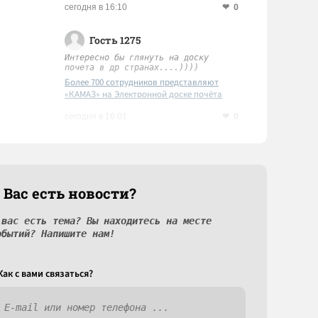
0
сегодня в 16:10
Гость 1275
Интересно бы глянуть на доску
почета в др странах....))))
Более 700 сотрудников представляют
«КАМАЗ» на Электронной доске почёта
Татарстана
0
сегодня в 16:01
 Вас есть новости?
 вас есть тема? Вы находитесь на месте
обытий? Напишите нам!
Как c вами связаться?