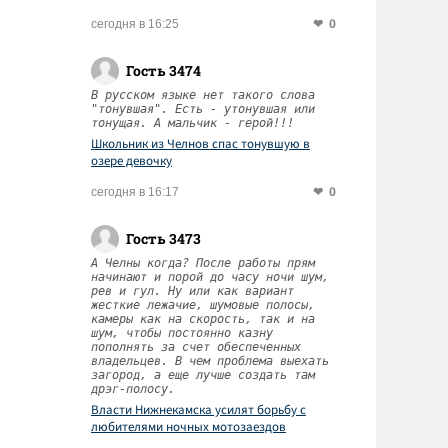
0
сегодня в 16:25
Гость 3474
В русском языке нет такого слова
"тонувшая". Есть - утонувшая или
тонущая. А мальчик - герой!!!
Школьник из Челнов спас тонувшую в
озере девочку
0
сегодня в 16:17
Гость 3473
А Челны когда? После работы прям
начинают и порой до часу ночи шум,
рев и гул. Ну или как вариант
жесткие лежачие, шумовые полосы,
камеры как на скорость, так и на
шум, чтобы постоянно казну
пополнять за счет обеспеченных
владельцев. В чем проблема выехать
загород, а еще лучше создать там
дрэг-полосу.
Власти Нижнекамска усилят борьбу с
любителями ночных мотозаездов