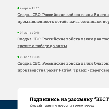
вчера в 11:26
Сводка СВО: Российские войска взяли Бикта
промышленность встаёт из-за остановки по
04 авг в 10:46
Сводка СВО: Российские войска взяли два по
грезит о победе до зимы
03 авг в 10:48
Сводка СВО: Российские войска взяли Ольго
производства ракет Patriot, Трамп - перегов
Подпишись на рассылку “ВЕС
Узнaвай первым о новостях твоего города!