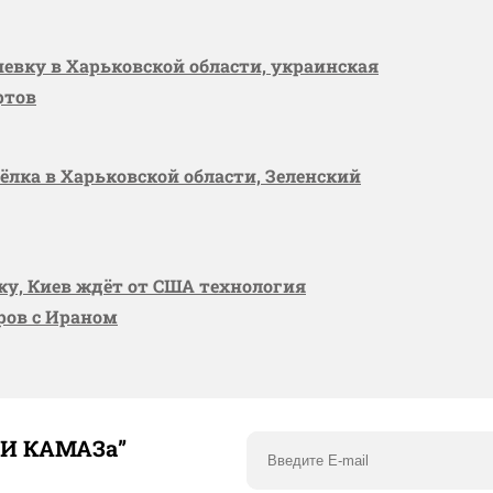
шевку в Харьковской области, украинская
ртов
сёлка в Харьковской области, Зеленский
вку, Киев ждёт от США технология
оров с Ираном
ТИ КАМАЗа”