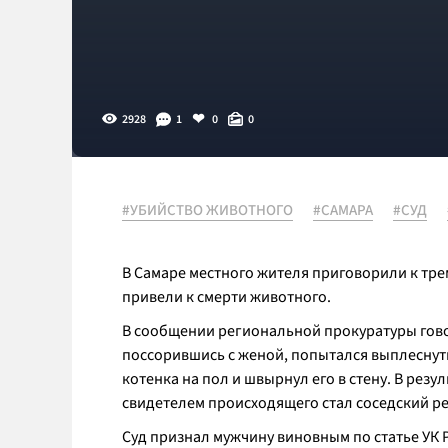
2928
1
0
0
#УБИЙСТВО ЖИВОТНОГО
#САМАРА
#СУД
В Самаре местного жителя приговорили к тре
привели к смерти животного.
В сообщении региональной прокуратуры говор
поссорившись с женой, попытался выплеснут
котенка на пол и швырнул его в стену. В резу
свидетелем происходящего стал соседский р
Суд признал мужчину виновным по статье УК