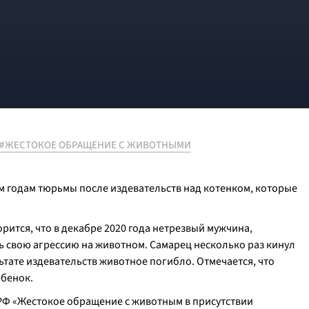
#ЖЕСТОКОЕ ОБРАЩЕНИЕ С ЖИВОТНЫМИ
м годам тюрьмы после издевательств над котенком, которые
ится, что в декабре 2020 года нетрезвый мужчина,
ь свою агрессию на животном. Самарец несколько раз кинул
льтате издевательств животное погибло. Отмечается, что
ебенок.
 РФ «Жестокое обращение с животным в присутствии