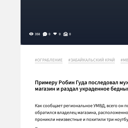
358
0
0
0
#ОГРАБЛЕНИЕ
#ЗАБАЙКАЛЬСКИЙ КРАЙ
#М
Примеру Робин Гуда последовал муж
магазин и раздал украденное бедн
Как сообщает региональное УМВД, всего он п
обратился владелец магазина, расположенног
проникли неизвестные и похитили три ноутбук