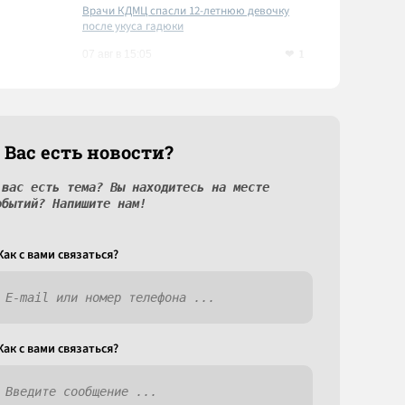
Врачи КДМЦ спасли 12-летнюю девочку
после укуса гадюки
1
07 авг в 15:05
 Вас есть новости?
 вас есть тема? Вы находитесь на месте
обытий? Напишите нам!
Как c вами связаться?
Как c вами связаться?