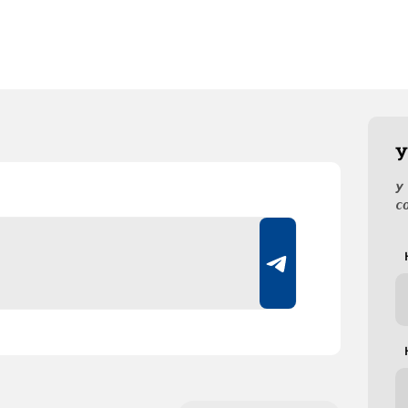
У
У
с