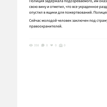
Полиция задержала подозреваемого, им оказ
свою вину и отметил, что все украденное ра
опустил в ящики для пожертвований. Полицей
Сейчас молодой человек заключен под стражу.
правоохранителей.
358
0
0
0