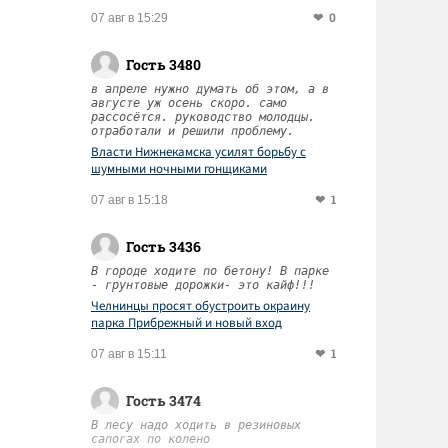
0
07 авг в 15:29
Гость 3480
в апреле нужно думать об этом, а в
августе уж осень скоро. само
рассосётся. руководство молодцы.
отработали и решили проблему.
Власти Нижнекамска усилят борьбу с
шумными ночными гонщиками
1
07 авг в 15:18
Гость 3436
В городе ходите по бетону! В парке
- грунтовые дорожки- это кайф!!!
Челнинцы просят обустроить окраину
парка Прибрежный и новый вход
1
07 авг в 15:11
Гость 3474
В лесу надо ходить в резиновых
сапогах по колено