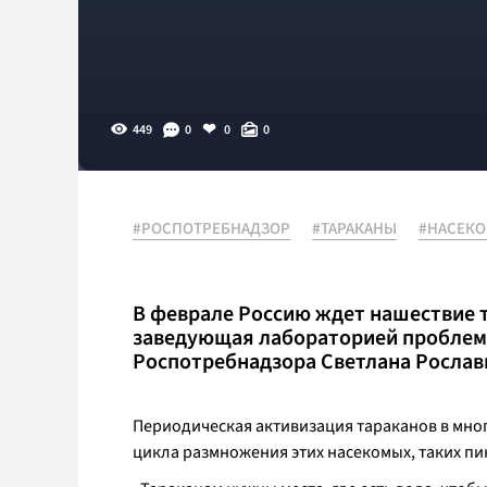
449
0
0
0
#РОСПОТРЕБНАДЗОР
#ТАРАКАНЫ
#НАСЕК
В феврале Россию ждет нашествие т
заведующая лабораторией проблем
Роспотребнадзора Светлана Рослав
Периодическая активизация тараканов в мно
цикла размножения этих насекомых, таких пик