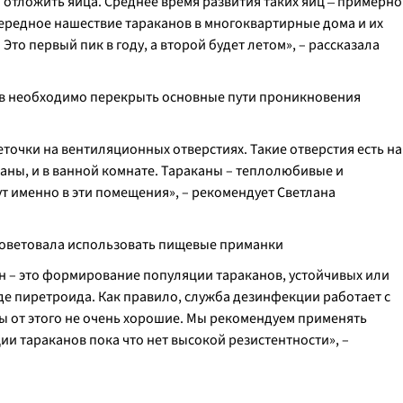
ы отложить яйца. Среднее время развития таких яиц ‒ примерно
чередное нашествие тараканов в многоквартирные дома и их
то первый пик в году, а второй будет летом», – рассказала
ов необходимо перекрыть основные пути проникновения
сеточки на вентиляционных отверстиях. Такие отверстия есть на
каны, и в ванной комнате. Тараканы – теплолюбивые и
т именно в эти помещения», – рекомендует Светлана
советовала использовать пищевые приманки
ин – это формирование популяции тараканов, устойчивых или
е пиретроида. Как правило, служба дезинфекции работает с
 от этого не очень хорошие. Мы рекомендуем применять
и тараканов пока что нет высокой резистентности», –