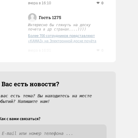
0
вчера в 16:10
Гость 1275
Интересно бы глянуть на доску
почета в др странах....))))
Более 700 сотрудников представляют
«КАМАЗ» на Электронной доске почёта
Татарстана
0
вчера в 16:01
 Вас есть новости?
 вас есть тема? Вы находитесь на месте
обытий? Напишите нам!
Как c вами связаться?