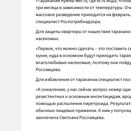
«Тараканам нужны места, где есть вода, чтоб
три месяца в зависимости от температуры. О
массовое разведение приходится на февраль. Э
специалист Роспотребнадзора.
Для защиты квартиры от нашествия таракан
насекомых.
«Первое, что можно сделать – это поставить 
кухне, куда в основном будут приходить тара
влаголюбивые насекомые, поэтому они пойду
Рославцева.
Для избавления от тараканов специалист по
«К сожалению, у нас сейчас вопрос номер од
резистентных к основным инсектицидам, врод
помощью распыления пиретроида. Результаты
обычные пищевые приманки. К ним у популяци
заключила Светлана Рославцева.