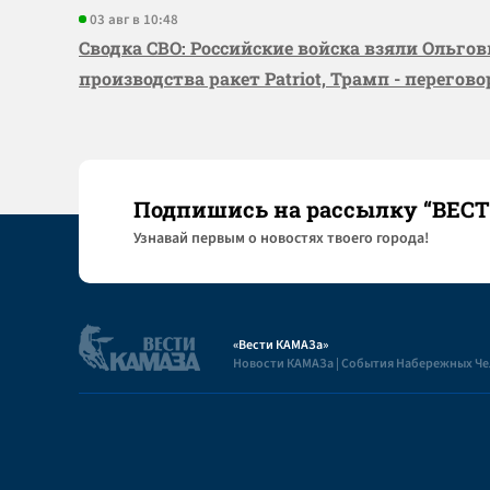
03 авг в 10:48
Сводка СВО: Российские войска взяли Ольго
производства ракет Patriot, Трамп - перегов
Подпишись на рассылку “ВЕС
Узнaвай первым о новостях твоего города!
«Вести КАМАЗа»
Новости КАМАЗа | События Набережных Ч
Полезная информация