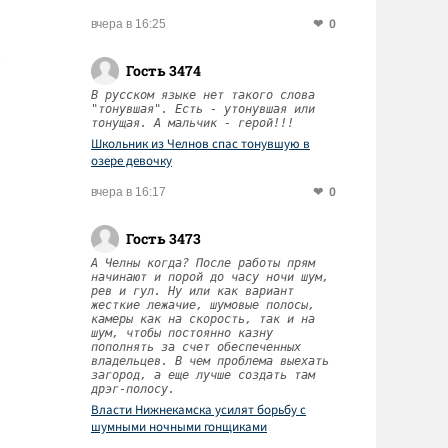
0
вчера в 16:25
Гость 3474
В русском языке нет такого слова
"тонувшая". Есть - утонувшая или
тонущая. А мальчик - герой!!!
Школьник из Челнов спас тонувшую в
озере девочку
0
вчера в 16:17
Гость 3473
А Челны когда? После работы прям
начинают и порой до часу ночи шум,
рев и гул. Ну или как вариант
жесткие лежачие, шумовые полосы,
камеры как на скорость, так и на
шум, чтобы постоянно казну
пополнять за счет обеспеченных
владельцев. В чем проблема выехать
загород, а еще лучше создать там
дрэг-полосу.
Власти Нижнекамска усилят борьбу с
шумными ночными гонщиками