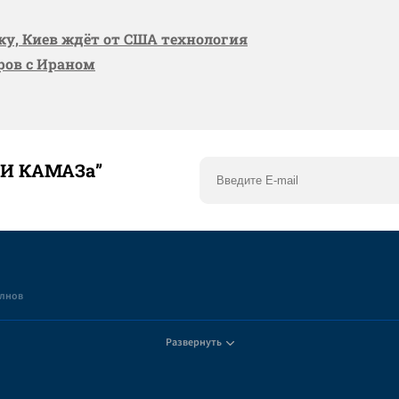
вку, Киев ждёт от США технология
оров с Ираном
ТИ КАМАЗа”
елнов
Развернуть