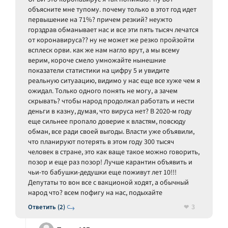
объясните мне тупому. почему только в этот год идет
первышение на 71%? причем резкий? неужто
горздрав обманывает нас и все эти пять тысяч лечатся
от коронавируса?? ну не может же резко пройзойти
всплеск орви. как же нам нагло врут, а мы всему
верим, короче смело умножайте нынешние
показатели статистики на цифру 5 и увидите
реальную ситуаацию, видимо у нас еще все хуже чем я
ожидал. Только одного понять не могу, а зачем
скрывать? чтобы народ продолжал работать и нести
деньги в казну, думая, что вируса нет? В 2020-м году
еще сильнее пропало доверие к властям, повсюду
обман, все ради своей выгоды. Власти уже объявили,
что планируют потерять в этом году 300 тысяч
человек в стране, это как ваще такое можно говорить,
позор и еще раз позор! Лучше карантин объявить и
чьи-то бабушки-дедушки еще поживут лет 10!!!
Депутаты то вон все с вакционой ходят, а обычный
народ что? всем пофигу на нас, подыхайте
3
Ответить (2)