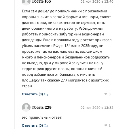
Гость 165
02 ноя 2020 в 12:40
Если сам дошел до поликлинники с признаками
короны значит в легкой форме и все норм, ставят
диагноз орви, никаких тестов не сделают, пять
дней больничного и на работу. Рабы должны
работать приносить забугорным акционерам
дивиденды. Еще в прошлом году росстат приказал
убыль населения РФ до 134млн к 2035году, не
просто же так на вас наплевать, вас слишком
много и пенсионеров и бездельников содержать
не выгодно, да и у мировой закулисы на нашу
территорию другие планы, корона отличный
повод избавиться от балласта, отчистить
площадку так скажем для мигрантов с азиатских
стран
3
Ответить (0)
Гость 229
02 ноя 2020 в 13:32
это правильный ответ!!
1
Ответить (0)