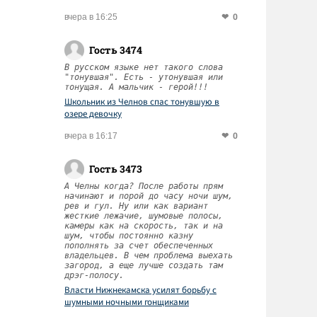
0
вчера в 16:25
Гость 3474
В русском языке нет такого слова
"тонувшая". Есть - утонувшая или
тонущая. А мальчик - герой!!!
Школьник из Челнов спас тонувшую в
озере девочку
0
вчера в 16:17
Гость 3473
А Челны когда? После работы прям
начинают и порой до часу ночи шум,
рев и гул. Ну или как вариант
жесткие лежачие, шумовые полосы,
камеры как на скорость, так и на
шум, чтобы постоянно казну
пополнять за счет обеспеченных
владельцев. В чем проблема выехать
загород, а еще лучше создать там
дрэг-полосу.
Власти Нижнекамска усилят борьбу с
шумными ночными гонщиками