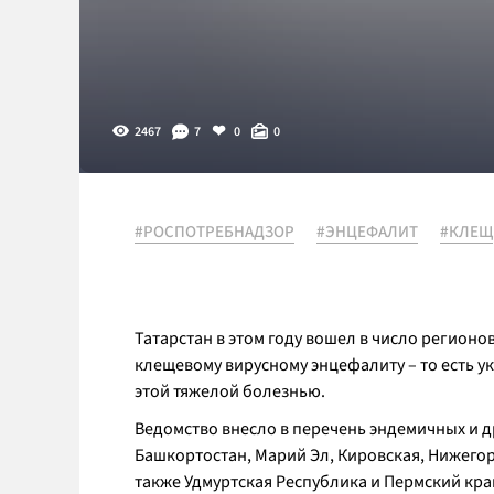
2467
7
0
0
#РОСПОТРЕБНАДЗОР
#ЭНЦЕФАЛИТ
#КЛЕЩ
Татарстан в этом году вошел в число регио
клещевому вирусному энцефалиту – то есть у
этой тяжелой болезнью.
Ведомство внесло в перечень эндемичных и 
Башкортостан, Марий Эл, Кировская, Нижегор
также Удмуртская Республика и Пермский кра