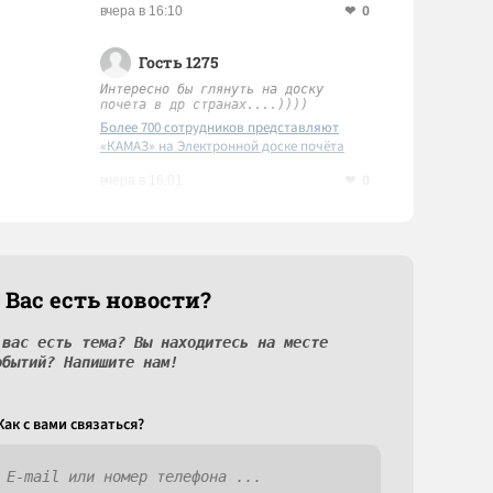
0
вчера в 16:10
Гость 1275
Интересно бы глянуть на доску
почета в др странах....))))
Более 700 сотрудников представляют
«КАМАЗ» на Электронной доске почёта
Татарстана
0
вчера в 16:01
 Вас есть новости?
 вас есть тема? Вы находитесь на месте
обытий? Напишите нам!
Как c вами связаться?