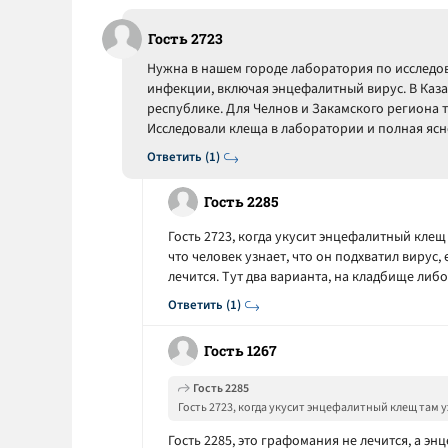
Гость 2723
Нужна в нашем городе лаборатория по исследо
инфекции, включая энцефалитный вирус. В Казан
республике. Для Челнов и Закамского региона 
Исследовали клеща в лаборатории и полная яс
Ответить (1)
Гость 2285
Гость 2723, когда укусит энцефалитный клещ 
что человек узнает, что он подхватил вирус, 
лечится. Тут два варианта, на кладбище либо 
Ответить (1)
Гость 1267
Гость 2285
Гость 2723, когда укусит энцефалитный клещ там у
узнает, что он подхватил вирус, ему легче от этого
Гость 2285, это графомания не лечится, а энц
кладбище либо в дурку...