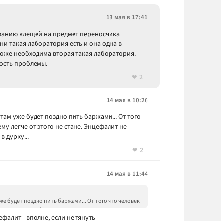
13 мая в 17:41
ванию клещей на предмет переносчика
и такая лаборатория есть и она одна в
тоже необходима вторая такая лаборатория.
ность проблемы.
2
14 мая в 10:26
там уже будет поздно пить баржами... От того
ему легче от этого не стане. Энцефалит не
в дурку...
2
14 мая в 11:44
же будет поздно пить баржами... От того что человек
 не стане. Энцефалит не лечится. Тут два варианта, на
ефалит - вполне, если не тянуть