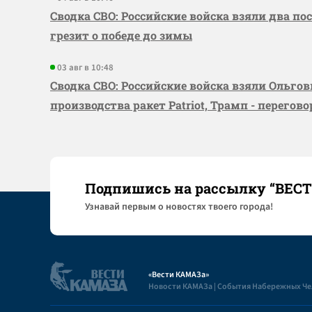
Сводка СВО: Российские войска взяли два по
грезит о победе до зимы
03 авг в 10:48
Сводка СВО: Российские войска взяли Ольго
производства ракет Patriot, Трамп - перегов
Подпишись на рассылку “ВЕС
Узнaвай первым о новостях твоего города!
«Вести КАМАЗа»
Новости КАМАЗа | События Набережных Ч