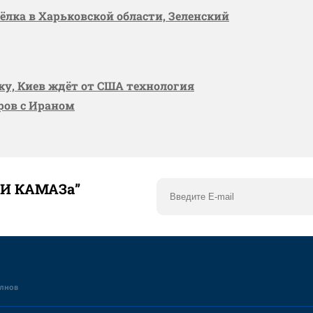
сёлка в Харьковской области, Зеленский
вку, Киев ждёт от США технология
оров с Ираном
ТИ КАМАЗа”
елнов