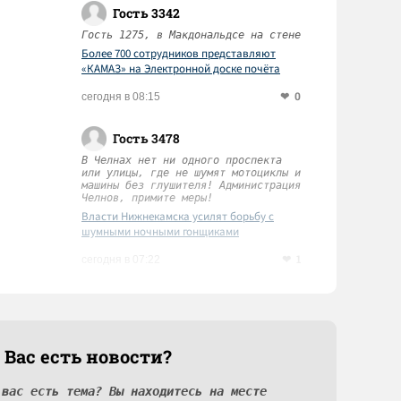
Гость 3342
Гость 1275, в Макдональдсе на стене
Более 700 сотрудников представляют
«КАМАЗ» на Электронной доске почёта
Татарстана
0
сегодня в 08:15
Гость 3478
В Челнах нет ни одного проспекта
или улицы, где не шумят мотоциклы и
машины без глушителя! Администрация
Челнов, примите меры!
Власти Нижнекамска усилят борьбу с
шумными ночными гонщиками
1
сегодня в 07:22
 Вас есть новости?
 вас есть тема? Вы находитесь на месте