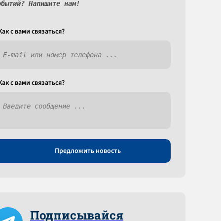
обытий? Напишите нам!
Как c вами связаться?
Как c вами связаться?
Предложить новость
Подписывайся