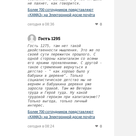
не пахнет, как говорится.
Более 700 сотрудников представляют
«КАМАЗ» на Электронной доске почёта
Татарстана
0
сегодня в 08:36
Гость 1295
Гость 1275, там нет такой
двойственности мышления. Это же по
своей сути пережиток прошлого. С
одной стороны капитализм со всеми
его яркими проявлениями. С другой -
такое стремление вернуться в
детство - " как хорошо было у
бабушки в деревне". Только
социалистическое детство мы не
вернем и бабушкина деревня уже
заросла травой. Там же Ветеран
труда и Герой туда. Ну какой
трудовой героизм при капитализме!?
Только выгода, только личный
интерес.
Более 700 сотрудников представляют
«КАМАЗ» на Электронной доске почёта
Татарстана
0
сегодня в 08:24