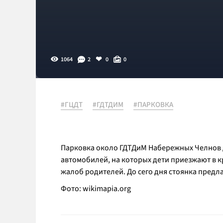
1064
2
0
0
#ГЦДТ
#ГДТДИМ
#ПАРКОВКА
Парковка около ГДТДиМ Набережных Челнов д
автомобилей, на которых дети приезжают в к
жалоб родителей. До сего дня стоянка предл
Фото:
wikimapia.org