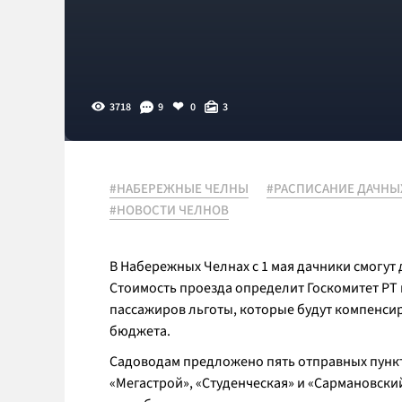
3718
9
0
3
#НАБЕРЕЖНЫЕ ЧЕЛНЫ
#РАСПИСАНИЕ ДАЧНЫ
#НОВОСТИ ЧЕЛНОВ
В Набережных Челнах с 1 мая дачники смогут
Стоимость проезда определит Госкомитет РТ
пассажиров льготы, которые будут компенс
бюджета.
Садоводам предложено пять отправных пункто
«Мегастрой», «Студенческая» и «Сармановский 