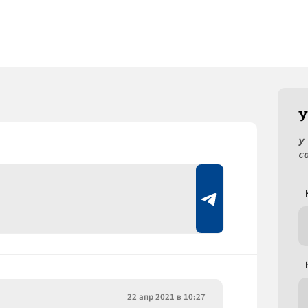
У
У
с
22 апр 2021 в 10:27