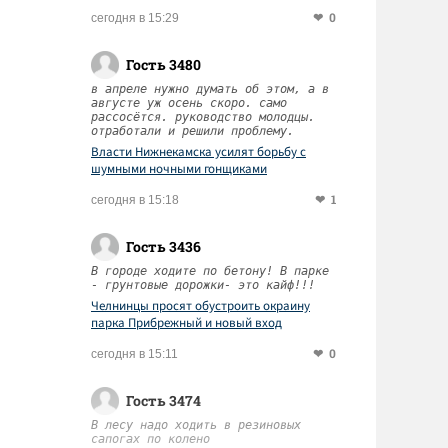
0
сегодня в 15:29
Гость 3480
в апреле нужно думать об этом, а в
августе уж осень скоро. само
рассосётся. руководство молодцы.
отработали и решили проблему.
Власти Нижнекамска усилят борьбу с
шумными ночными гонщиками
1
сегодня в 15:18
Гость 3436
В городе ходите по бетону! В парке
- грунтовые дорожки- это кайф!!!
Челнинцы просят обустроить окраину
парка Прибрежный и новый вход
0
сегодня в 15:11
Гость 3474
В лесу надо ходить в резиновых
сапогах по колено