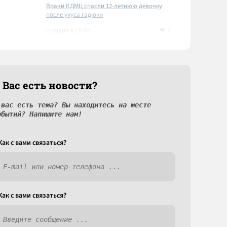
Врачи КДМЦ спасли 12-летнюю девочку
после укуса гадюки
1
сегодня в 15:05
 Вас есть новости?
 вас есть тема? Вы находитесь на месте
обытий? Напишите нам!
Как c вами связаться?
Как c вами связаться?