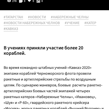
278
0
0
0
#ТАТАРСТАН
#НОВОСТИ
#НАБЕРЕЖНЫЕ ЧЕЛНЫ
#НОВОСТИ НАБЕРЕЖНЫХ ЧЕЛНОВ
#УЧЕНИЕ
#КАТЕР
#КАВКАЗ
В учениях приняли участие более 20
кораблей.
Во время командно-штабных учений «Кавказ-2020»
экипажи кораблей Черноморского флота провели
ракетные и артиллерийские стрельбы по воздушным
целям. По сценарию маневров, боевые расчеты ракетно-
артиллерийских боевых частей экипажей четырех
ракетных катеров «Набережные Челны», «Ивановец»,
«Шуя» и «Р-60», гвардейского ракетного крейсера
«Москва», малых ракетных кораблей «Вышний Волочек» и