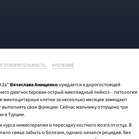
АГОТВОРИТЕЛЬНОСТЬ
#ЛЕЧЕНИЕ
АЗа"
Вячеслава Анищенко
нуждается в дорогостоящей
 него диагностирован острый миелоидный лейкоз – патология
ые миелоцитарные клетки за несколько месяцев замещают
ет выполнять свои функции. Сейчас мальчику отпущено три
и в Турции.
курса химиотерапии и пересадку костного мозга от отца. В
лило семье забыть о болезни, однако начался рецидив. Без