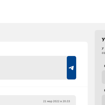
У
У
с
21 мар 2022 в 20:33