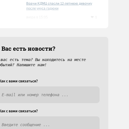
Врачи КДМЦ спасли 12-летнюю девочку
после укуса гадюки
1
вчера в 15:05
 Вас есть новости?
 вас есть тема? Вы находитесь на месте
обытий? Напишите нам!
Как c вами связаться?
Как c вами связаться?