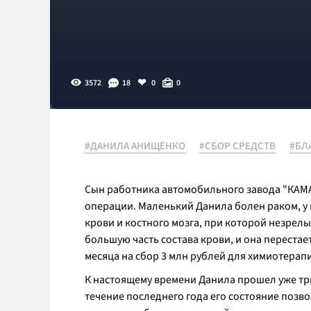
3572
18
0
0
#ДАНИЛА АНИЩЕНКО
#СБОР СРЕДСТВ
#БЛ
Сын работника автомобильного завода "КАМ
операции. Маленький Данила болен раком, у
крови и костного мозга, при которой незрел
большую часть состава крови, и она переста
месяца на сбор 3 млн рублей для химиотерапи
К настоящему времени Данила прошел уже три 
течение последнего года его состояние позво