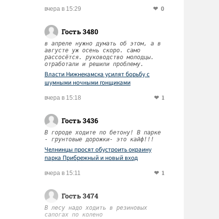
0
вчера в 15:29
Гость 3480
в апреле нужно думать об этом, а в
августе уж осень скоро. само
рассосётся. руководство молодцы.
отработали и решили проблему.
Власти Нижнекамска усилят борьбу с
шумными ночными гонщиками
1
вчера в 15:18
Гость 3436
В городе ходите по бетону! В парке
- грунтовые дорожки- это кайф!!!
Челнинцы просят обустроить окраину
парка Прибрежный и новый вход
1
вчера в 15:11
Гость 3474
В лесу надо ходить в резиновых
сапогах по колено