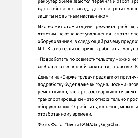
рекрутер обмениваются перечнями работ и ра
ждет собственно завод, где его встретит маст
защиты и опытным наставником.
Мастер же потом и оценит результат работы, 
отметим, не означает увольнения - смотря с ч
оборудованием, в следующий раз ему предло
МЦПК, а вот если не привык работать - могут 
«Подработать по совместительству можно не т
свободен от основной занятости, - поясняет К
Деньги на «Бирже труда» предлагают приличн
подработку будет даже выгодна. Восьмичасова
ремонтников, электрогазосварщиков и электр
транспортировщики – это относительно прост
оборудования. Отработать, конечно, можно 
отработанному времени.
Фото: Фото: "Вести КАМАЗа", GigaChat