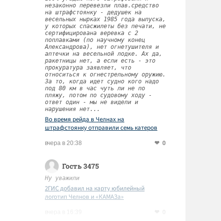
незаконно перевезли плав.средство
на штрафстоянку - дедушек на
весельных нырках 1985 года выпуска,
у которых спасжилеты без печати, не
сертифицирована веревка с 2
поплавками (по научному конец
Александрова), нет огнетушителя и
аптечки на весельной лодке. Ах да,
ракетницы нет, а если есть - это
прокуратура заявляет, что
относиться к огнестрельному оружию.
За то, когда идет судно кого надо
под 80 км в час чуть ли не по
пляжу, потом по судовому ходу -
ответ один - мы не видели и
нарушения нет...
Во время рейда в Челнах на
штрафстоянку отправили семь катеров
0
вчера в 20:38
Гость 3475
Ну уважили
2ГИС добавил на карту юбилейный
логотип Челнов и «КАМАЗа»
0
вчера в 16:39