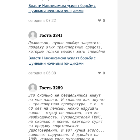
Власти Нижнекамска усилят борьбу с
шумными ночными гонщиками
0
сегодня в 07:22
Гость 3341
Правильно, нужно вообще запретить
продажу этих транспортных средств,
которые только мешают жить спокойно
Власти Нижнекамска усилят борьбу с
шумными ночными гонщиками
0
сегодня в 06:38
Гость 3289
Это сколько же бездельников живут
на мои налоги. И главное как звучит
- транспортная прокуратура, т.е. в
40 лет на пенсию, можно нарушать
закон - штраф не положен, это же
необходимость. Руководителей ГИМС,
на сколько я помню, ежегодно судят
за продажу водительских
удостоверений. И вот кучка этого...
выявляет нарушения. А давайте на
100% угадаю кого оштрафовали и