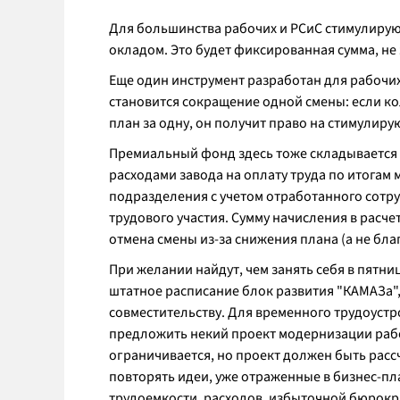
Для большинства рабочих и РСиС стимулиру
окладом. Это будет фиксированная сумма, не
Еще один инструмент разработан для рабочих
становится сокращение одной смены: если кол
план за одну, он получит право на стимулир
Премиальный фонд здесь тоже складывается
расходами завода на оплату труда по итогам
подразделения с учетом отработанного сотр
трудового участия. Сумму начисления в расче
отмена смены из-за снижения плана (а не бла
При желании найдут, чем занять себя в пятни
штатное расписание блок развития "КАМАЗа",
совместительству. Для временного трудоустро
предложить некий проект модернизации рабоч
ограничивается, но проект должен быть рассч
повторять идеи, уже отраженные в бизнес-пл
трудоемкости, расходов, избыточной бюрокр