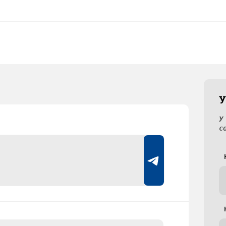
У
У
с