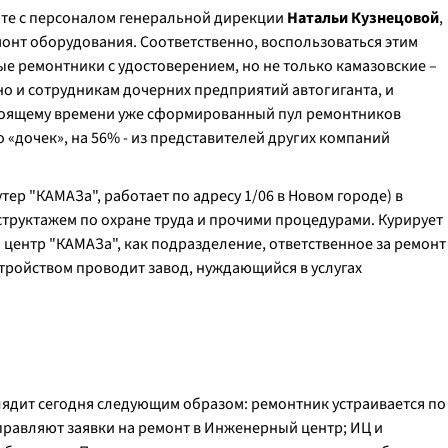
оте с персоналом генеральной дирекции
Натальи Кузнецовой
,
онт оборудования. Соответственно, воспользоваться этим
е ремонтники с удостоверением, но не только камазовские –
но и сотрудникам дочерних предприятий автогиганта, и
стоящему времени уже сформированный пул ремонтников
о «дочек», на 56% - из представителей других компаний
ер "КАМАЗа", работает по адресу 1/06 в Новом городе) в
структажем по охране труда и прочими процедурами. Курирует
центр "КАМАЗа", как подразделение, ответственное за ремонт
тройством проводит завод, нуждающийся в услугах
лядит сегодня следующим образом: ремонтник устраивается по
правляют заявки на ремонт в Инженерный центр; ИЦ и