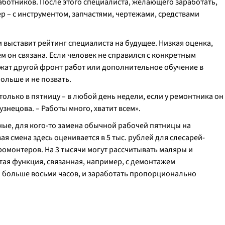
ботников. После этого специалиста, желающего заработать,
ер – с инструментом, запчастями, чертежами, средствами
и выставит рейтинг специалиста на будущее. Низкая оценка,
ем он связана. Если человек не справился с конкретным
жат другой фронт работ или дополнительное обучение в
больше и не позвать.
олько в пятницу – в любой день недели, если у ремонтника он
узнецова. – Работы много, хватит всем».
ые, для кого-то замена обычной рабочей пятницы на
я смена здесь оценивается в 5 тыс. рублей для слесарей-
омонтеров. На 3 тысячи могут рассчитывать маляры и
ая функция, связанная, например, с демонтажем
и больше восьми часов, и заработать пропорционально