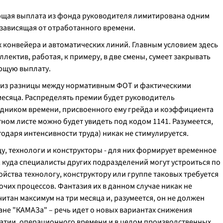
ющая выплата из фонда руководителя лимитирована одним
 зависящая от отработанного времени.
 конвейера и автоматических линий. Главным условием здесь
лектив, работая, к примеру, в две смены, сумеет закрывать
ующую выплату.
 из разницы между нормативным ФОТ и фактическими
 месяца. Распределять премии будет руководитель
удником времени, присвоенного ему грейда и коэффициента
тном листе можно будет увидеть под кодом 1141. Разумеется,
годаря интенсивности труда) никак не стимулируется.
цу, технологи и конструкторы - для них формирует временное
 куда специалисты других подразделений могут устроиться по
йства технологу, конструктору или группе таковых требуется
их процессов. Фантазия их в данном случае никак не
итан максимум на три месяца и, разумеется, он не должен
ане "КАМАЗа" – речь идет о новых вариантах снижения
атии, операционного времени и в целом производственных