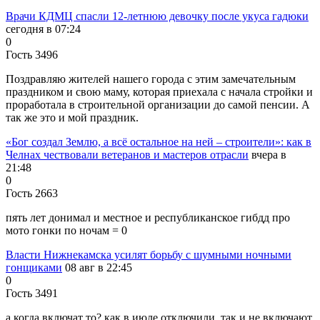
Врачи КДМЦ спасли 12-летнюю девочку после укуса гадюки
сегодня в 07:24
0
Гость 3496
Поздравляю жителей нашего города с этим замечательным
праздником и свою маму, которая приехала с начала стройки и
проработала в строительной организации до самой пенсии. А
так же это и мой праздник.
«Бог создал Землю, а всё остальное на ней – строители»: как в
Челнах чествовали ветеранов и мастеров отрасли
вчера в
21:48
0
Гость 2663
пять лет донимал и местное и республиканское гибдд про
мото гонки по ночам = 0
Власти Нижнекамска усилят борьбу с шумными ночными
гонщиками
08 авг в 22:45
0
Гость 3491
а когда включат то? как в июле отключили, так и не включают,