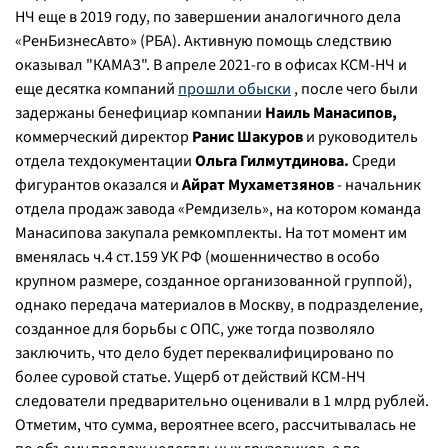
НЧ еще в 2019 году, по завершении аналогичного дела
«РенБизнесАвто» (РБА). Активную помощь следствию
оказывал "КАМАЗ". В апреле 2021-го в офисах КСМ-НЧ и
еще десятка компаний
прошли обыски
, после чего были
задержаны бенефициар компании
Наиль Манасипов,
коммерческий директор
Ранис Шакуров
и руководитель
отдела техдокументации
Ольга Гилмутдинова.
Среди
фигурантов оказался и
Айрат Мухаметзянов
- начальник
отдела продаж завода «Ремдизель», на котором команда
Манасипова закупала ремкомплекты. На тот момент им
вменялась ч.4 ст.159 УК РФ (мошенничество в особо
крупном размере, созданное организованной группой),
однако передача материалов в Москву, в подразделение,
созданное для борьбы с ОПС, уже тогда позволяло
заключить, что дело будет переквалифицировано по
более суровой статье. Ущерб от действий КСМ-НЧ
следователи предварительно оценивали в 1 млрд рублей.
Отметим, что сумма, вероятнее всего, рассчитывалась не