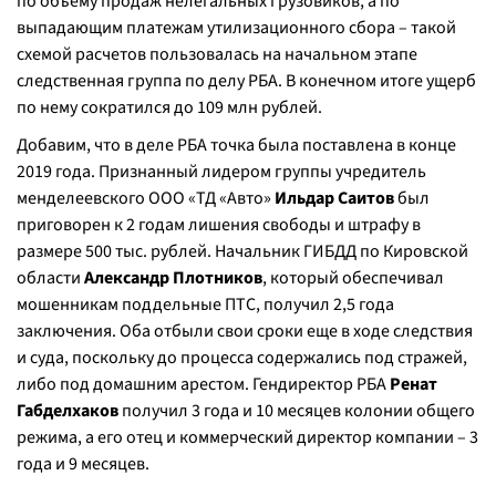
по объему продаж нелегальных грузовиков, а по
выпадающим платежам утилизационного сбора – такой
схемой расчетов пользовалась на начальном этапе
следственная группа по делу РБА. В конечном итоге ущерб
по нему сократился до 109 млн рублей.
Добавим, что в деле РБА точка была поставлена в конце
2019 года. Признанный лидером группы учредитель
менделеевского ООО «ТД «Авто»
Ильдар Саитов
был
приговорен к 2 годам лишения свободы и штрафу в
размере 500 тыс. рублей. Начальник ГИБДД по Кировской
области
Александр Плотников
, который обеспечивал
мошенникам поддельные ПТС, получил 2,5 года
заключения. Оба отбыли свои сроки еще в ходе следствия
и суда, поскольку до процесса содержались под стражей,
либо под домашним арестом. Гендиректор РБА
Ренат
Габделхаков
получил 3 года и 10 месяцев колонии общего
режима, а его отец и коммерческий директор компании – 3
года и 9 месяцев.