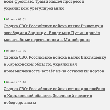
всем фронтам, Трамп нашёл прогресс в
украинском урегулировании
06 авг в 08:01
Сводка СВО: Российские войска взяли Рыжевку и
освободили Зарницу, Владимир Путин провёл
масштабные перестановки в Минобороны
05 авг в 11:26
Сводка СВО: Российские войска взяли Бикташевку
в Харьковской области, украинская
промышленность встаёт из-за остановки портов
04 авг в 10:46
Сводка СВО: Российские войска взяли два посёлка
в Харьковской области, Зеленский грезит о
победе до зимы