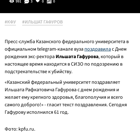
991
3
0
0
#КФУ
#ИЛЬШАТ ГАФУРОВ
Пресс-служба Казанского федерального университета в
официальном telegram-канале вуза
поздравила
с Днем
рождения экс-ректора
Ильшата Гафурова
, который в
настоящее время находится в СИЗО по подозрению в
подстрекательстве к убийству.
«Казанский федеральный университет поздравляет
Ильшата Рафкатовича Гафурова с днем рождения и
желает ему крепкого здоровья, благополучия и всего
самого доброго!» - гласит текст поздравления. Сегодня
Гафурову исполнился 61 год.
Фото: kpfu.ru.