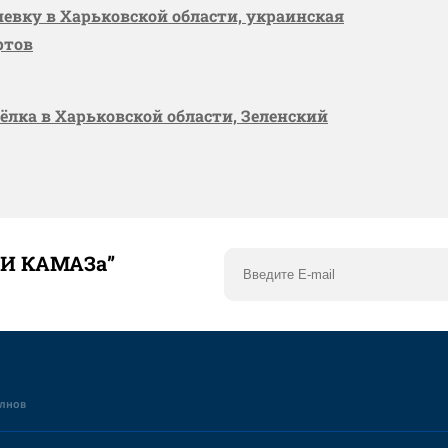
шевку в Харьковской области, украинская
ртов
сёлка в Харьковской области, Зеленский
ТИ КАМАЗа”
елнов