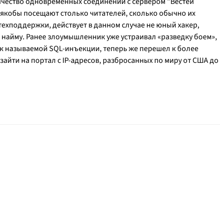
ичество одновременных соединений с сервером "Вестей
 якобы посещают столько читателей, сколько обычно их
техподдержки, действует в данном случае не юный хакер,
найму. Ранее злоумышленник уже устраивал «разведку боем»,
к называемой SQL-инъекции, теперь же перешел к более
айти на портал с IP-адресов, разбросанных по миру от США до