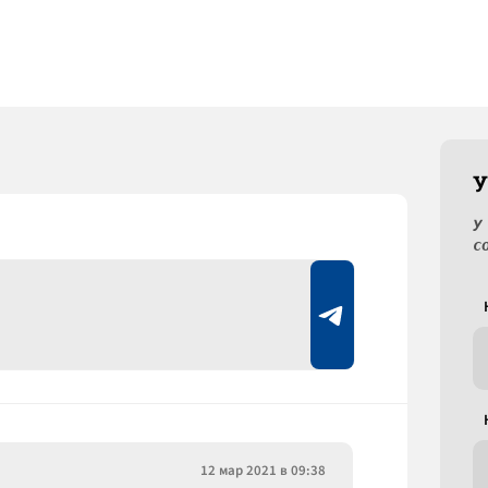
У
У
с
12 мар 2021 в 09:38