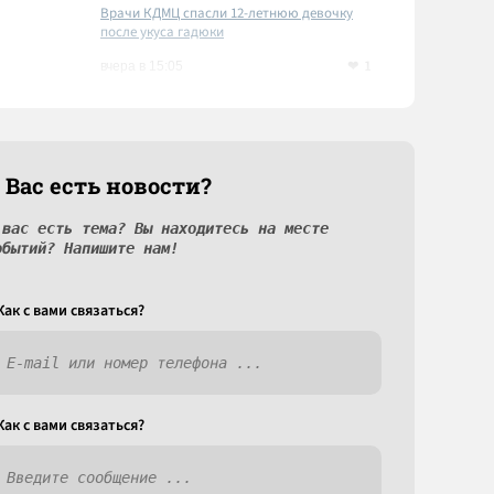
Врачи КДМЦ спасли 12-летнюю девочку
после укуса гадюки
1
вчера в 15:05
 Вас есть новости?
 вас есть тема? Вы находитесь на месте
обытий? Напишите нам!
Как c вами связаться?
Как c вами связаться?