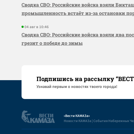
Сводка СВО: Российские войска взяли Бикта
промышленность встаёт из-за остановки по
04 авг в 10:46
Сводка СВО: Российские войска взяли два по
грезит о победе до зимы
Подпишись на рассылку “ВЕС
Узнaвай первым о новостях твоего города!
«Вести КАМАЗа»
Новости КАМАЗа | События Набережных Ч