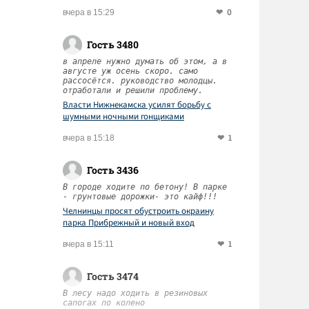
0
вчера в 15:29
Гость 3480
в апреле нужно думать об этом, а в
августе уж осень скоро. само
рассосётся. руководство молодцы.
отработали и решили проблему.
Власти Нижнекамска усилят борьбу с
шумными ночными гонщиками
1
вчера в 15:18
Гость 3436
В городе ходите по бетону! В парке
- грунтовые дорожки- это кайф!!!
Челнинцы просят обустроить окраину
парка Прибрежный и новый вход
1
вчера в 15:11
Гость 3474
В лесу надо ходить в резиновых
сапогах по колено