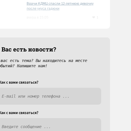
Врачи КДМЦ спасли 12-летнюю девочку
после укуса гадюки
1
вчера в 15:05
 Вас есть новости?
 вас есть тема? Вы находитесь на месте
обытий? Напишите нам!
Как c вами связаться?
Как c вами связаться?