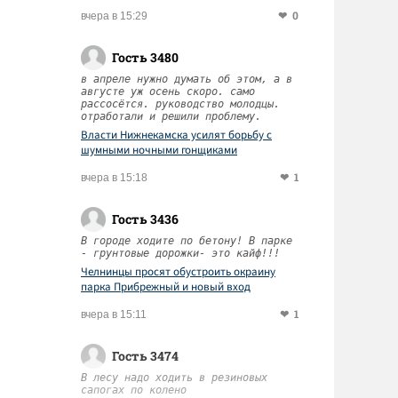
0
вчера в 15:29
Гость 3480
в апреле нужно думать об этом, а в
августе уж осень скоро. само
рассосётся. руководство молодцы.
отработали и решили проблему.
Власти Нижнекамска усилят борьбу с
шумными ночными гонщиками
1
вчера в 15:18
Гость 3436
В городе ходите по бетону! В парке
- грунтовые дорожки- это кайф!!!
Челнинцы просят обустроить окраину
парка Прибрежный и новый вход
1
вчера в 15:11
Гость 3474
В лесу надо ходить в резиновых
сапогах по колено