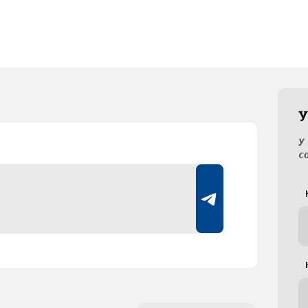
У
У
с