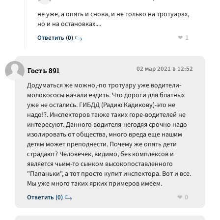
не уже, а опять и снова, и не только на тротуарах,
но и на остановках....
1
Ответить (0)
02 мар 2021 в 12:52
Гость 891
Додуматься же можно,-по тротуару уже водители-
молокососы начали ездить. Что дороги для блатных
уже не остались. ГИБДД (Радию Кадикову)-это не
надо!?. Инспекторов также таких горе-водителей не
интересуют. Данного водителя-негодяя срочно надо
изолировать от общества, много вреда еще нашим
детям может преподнести. Почему же опять дети
страдают? Человечек, видимо, без комплексов и
является чьим-то сынком высокопоставленного
"Папаньки", а тот просто купит инспектора. Вот и все.
Мы уже много таких ярких примеров имеем.
0
Ответить (0)