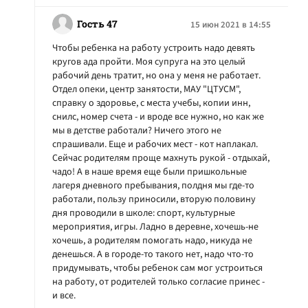
Гость 47
15 июн 2021 в 14:55
Чтобы ребенка на работу устроить надо девять
кругов ада пройти. Моя супруга на это целый
рабочий день тратит, но она у меня не работает.
Отдел опеки, центр занятости, МАУ "ЦТУСМ",
справку о здоровье, с места учебы, копии инн,
снилс, номер счета - и вроде все нужно, но как же
мы в детстве работали? Ничего этого не
спрашивали. Еще и рабочих мест - кот наплакал.
Сейчас родителям проще махнуть рукой - отдыхай,
чадо! А в наше время еще были пришкольные
лагеря дневного пребывания, полдня мы где-то
работали, пользу приносили, вторую половину
дня проводили в школе: спорт, культурные
мероприятия, игры. Ладно в деревне, хочешь-не
хочешь, а родителям помогать надо, никуда не
денешься. А в городе-то такого нет, надо что-то
придумывать, чтобы ребенок сам мог устроиться
на работу, от родителей только согласие принес -
и все.