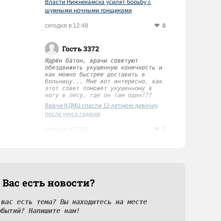
Власти Нижнекамска усилят борьбу с
шумными ночными гонщиками
0
сегодня в 12:48
Гость 3372
Ядрён батон, врачи советуют
обездвижить укушенную конечность и
как можно быстрее доставить в
больницу... Мне вот интересно, как
этот совет поможет укушенному в
ногу в лесу, где он там один???
Врачи КДМЦ спасли 12-летнюю девочку
после укуса гадюки
0
сегодня в 12:42
 Вас есть новости?
 вас есть тема? Вы находитесь на месте
обытий? Напишите нам!