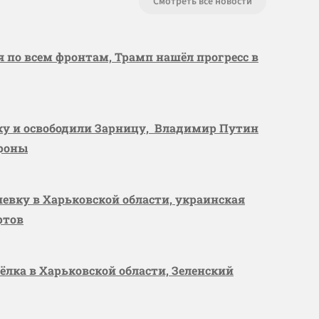
Смотреть все новости
я по всем фронтам, Трамп нашёл прогресс в
вку и освободили Зарницу, Владимир Путин
ороны
шевку в Харьковской области, украинская
ртов
сёлка в Харьковской области, Зеленский