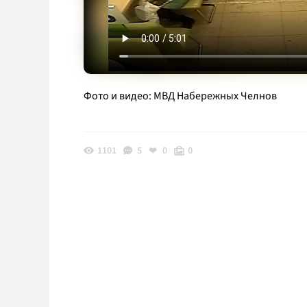
Фото и видео: МВД Набережных Челнов
1101
5
0
0