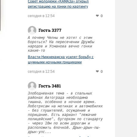
Совет молодежи «КАМАЗа» открыл
регистрацию на гонки по картингу
0
сегодня в 12:54
Гость 3377
А почему Челны не хотят с этим
бороться? На пересечении Дружбы
народов и Усманова вечно гонки
какие-то
Власти Нижнекамска усилят борьбу с
шумными ночными гонщиками
0
сегодня в 12:54
Гость 3481
Злободневная тема - в спальных
районах Автограда необходима
тишина, особенно в ночное время.
Лоботрясам на мотиках и автомобилях
- без глушителей, осуждение и
порицание. Есть вариант "лежачие
полицейские", бугорком по стандарту
- через 10м по всем дорогам и
расположить ёлочкой. Дрын-дрын-пш-
дрын-упс...