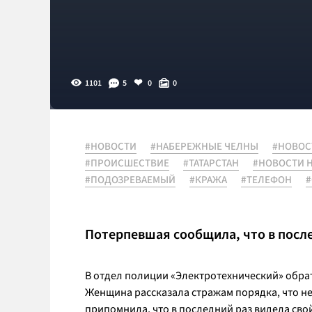
1101
5
0
0
#НОВОСТИ
#НАБЕРЕЖНЫЕ ЧЕЛНЫ
#НОВОС
#ПРОИСШЕСТВИЕ
#ТАТАРСТАН
#НОВОСТИ 
#ПОДОЗРЕВАЕМЫЙ
#КРАЖА
#ТЕЛЕФОН
Потерпевшая сообщила, что в после
В отдел полиции «Электротехнический» обра
Женщина рассказала стражам порядка, что н
припомнила, что в последний раз видела сво