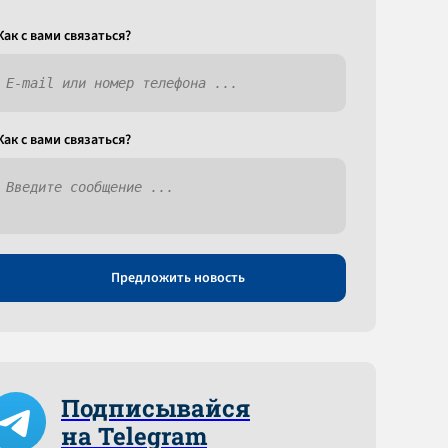
Как c вами связаться?
Как c вами связаться?
Предложить новость
Подписывайся
на Telegram