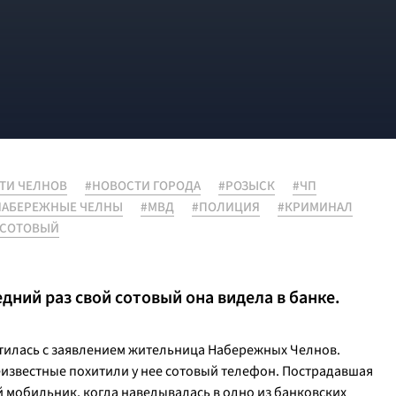
ТИ ЧЕЛНОВ
#НОВОСТИ ГОРОДА
#РОЗЫСК
#ЧП
НАБЕРЕЖНЫЕ ЧЕЛНЫ
#МВД
#ПОЛИЦИЯ
#КРИМИНАЛ
#СОТОВЫЙ
дний раз свой сотовый она видела в банке.
тилась с заявлением жительница Набережных Челнов.
еизвестные похитили у нее сотовый телефон. Пострадавшая
й мобильник, когда наведывалась в одно из банковских