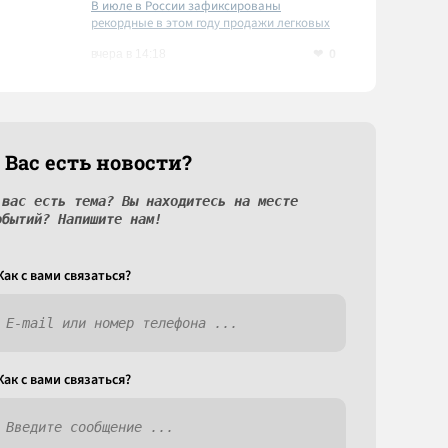
В июле в России зафиксированы
рекордные в этом году продажи легковых
автомобилей
0
вчера в 14:18
 Вас есть новости?
 вас есть тема? Вы находитесь на месте
обытий? Напишите нам!
Как c вами связаться?
Как c вами связаться?