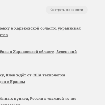
Смотреть все новости
шевку в Харьковской области, украинская
ртов
сёлка в Харьковской области, Зеленский
вку, Киев ждёт от США технология
оров с Ираном
лённых пункта, Россия в «важной точке
роспособен»