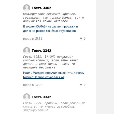
Гость 3462
Коммерческий сегментв кризисе,
госзаказы, там только Камаз, вот и
получается такая катавася.
В июле «КАМАЗ» нарастил продажи и
долю на рынке тяжёлых грузовиков
0
вчера в 15:31
Гость 3342
Гость 3251, 1) ОМС покрывает
колоноскопию 2) если тебе жалко
денег, а свою жизнь - нет, то
медицина бессильна
Наиль Магдеев поручил выяснить, почему
бизнес Челнов отказался от
диспансеризации работников
0
вчера в 14:22
Гость 3342
Гость 1295, прикинь, если деньги не
снимать, то купить автомобиль
затруднительно