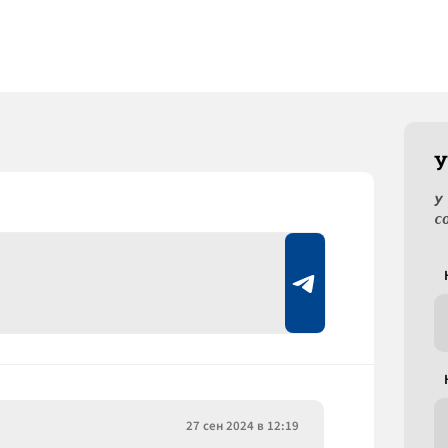
У
У
с
27 сен 2024 в 12:19