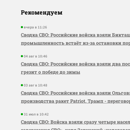
Рекомендуем
вчера в 11:26
Сводка СВО: Российские войска взяли Бикта
промышленность встаёт из-за остановки по
04 авг в 10:46
Сводка СВО: Российские войска взяли два по
грезит о победе до зимы
03 авг в 10:48
Сводка СВО: Российские войска взяли Ольго
производства ракет Patriot, Трамп - перегов
31 июл в 10:42
Сводка СВО: Войска взяли сразу четыре насе
завершения СВО», хотя Зеленский «недогово