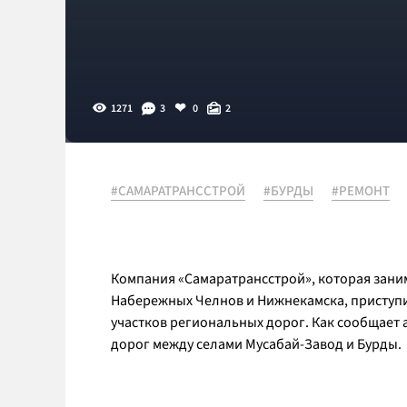
1271
3
0
2
#САМАРАТРАНССТРОЙ
#БУРДЫ
#РЕМОНТ
Компания «Самаратрансстрой», которая заним
Набережных Челнов и Нижнекамска, приступи
участков региональных дорог. Как сообщает 
дорог между селами Мусабай-Завод и Бурды.