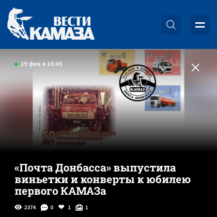
19 фев в 10:45
«Почта Донбасса» выпустила
виньетки и конверты к юбилею
первого КАМАЗа
2374
0
1
1