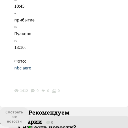
10:45
–
прибытие
в
Пулково
в
13:10.
Фото:
nbc.aero
1412
0
0
0
Рекомендуем
Смотреть
все
Комментарии
новости
0
У Вас есть новости?
вчера