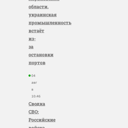
области,
украинская
промышленность
встаёт
из-
за
остановки
портов
04
авг
в
10:46
Сводка
СВО:
Российские
войска