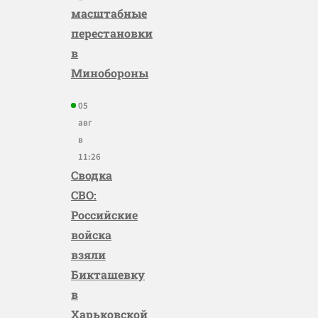
масштабные
перестановки
в
Минобороны
05
авг
в
11:26
Сводка
СВО:
Российские
войска
взяли
Бикташевку
в
Харьковской