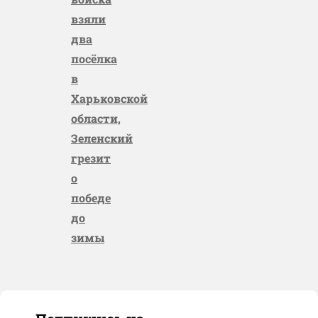
взяли
два
посёлка
в
Харьковской
области,
Зеленский
грезит
о
победе
до
зимы