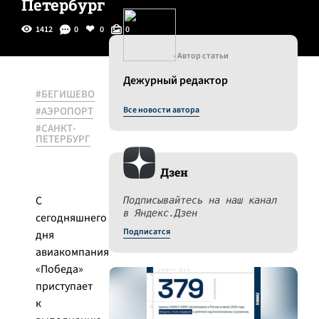
Петербург
1412
0
0
0
- Автор статьи
Дежурный редактор
#БЕГИШЕВО
#АЭРОПОРТ
Все новости автора
#САНКТ-
ПЕТЕРБУРГ
Дзен
С
Подписывайтесь на наш канал
в Яндекс.Дзен
сегодняшнего
Подписатся
дня
авиакомпания
«Победа»
приступает
к