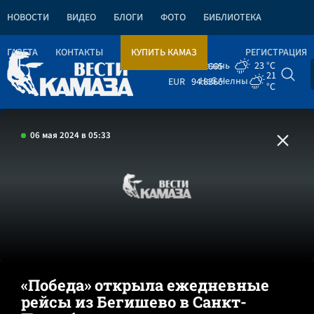
НОВОСТИ
ВИДЕО
БЛОГИ
ФОТО
БИБЛИОТЕКА
ГАЗЕТА
КОНТАКТЫ
КУПИТЬ КАМАЗ
РЕГИСТРАЦИЯ
Казань
23 °C
USD
82.1665
21
Наб.Челны
EUR
94.8366
°C
06 мая 2024 в 05:33
«Победа» открыла ежедневные
рейсы из Бегишево в Санкт-