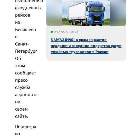
выполнению
ежедневных
рейсов
из
Бегишево
вчера в 10:13
в
КАМАЗ 54901 в разы нарастил
Санкт-
продажи и сохранил лидерство среди
Петербург.
тяжёлых грузовиков в России
Об
этом
сообщает
пресс-
служба
аэропорта
на
своем
сайте.
Перелеты
из