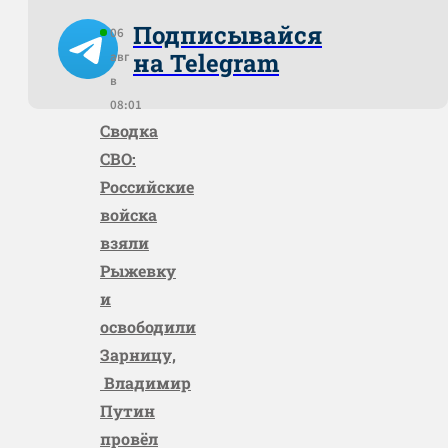
Подписывайся
06
на Telegram
авг
в
08:01
Сводка
СВО:
Российские
войска
взяли
Рыжевку
и
освободили
Зарницу,
Владимир
Путин
провёл