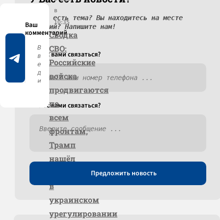
в
У вас есть тема? Вы находитесь на месте
10:35
событий? Напишите нам!
Сводка
СВО:
Как c вами связаться?
Российские
войска
продвигаются
по
Как c вами связаться?
всем
фронтам,
Трамп
нашёл
прогресс
Предложить новость
в
украинском
урегулировании