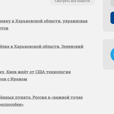
Смотреть все новости
шевку в Харьковской области, украинская
ртов
сёлка в Харьковской области, Зеленский
вку, Киев ждёт от США технология
оров с Ираном
лённых пункта, Россия в «важной точке
роспособен»