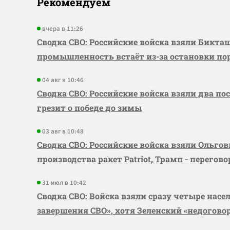
Рекомендуем
вчера в 11:26
Сводка СВО: Российские войска взяли Бикта
промышленность встаёт из-за остановки по
04 авг в 10:46
Сводка СВО: Российские войска взяли два по
грезит о победе до зимы
03 авг в 10:48
Сводка СВО: Российские войска взяли Ольго
производства ракет Patriot, Трамп - перегов
31 июл в 10:42
Сводка СВО: Войска взяли сразу четыре насе
завершения СВО», хотя Зеленский «недогово