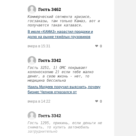
Гость 3462
Коммерческий сегментв кризисе,
госзаказы, там только Камаз, вот и
получается такая катавася.
В июле «КАМАЗ» нарастил продажи и
долю на рынке тяжёлых грузовиков
0
вчера в 15:31
Гость 3342
Гость 3251, 1) ОМС покрывает
колоноскопию 2) если тебе жалко
денег, а свою жизнь - нет, то
медицина бессильна
Наиль Магдеев поручил выяснить, почему
бизнес Челнов отказался от
диспансеризации работников
0
вчера в 14:22
Гость 3342
Гость 1295, прикинь, если деньги не
снимать, то купить автомобиль
затруднительно