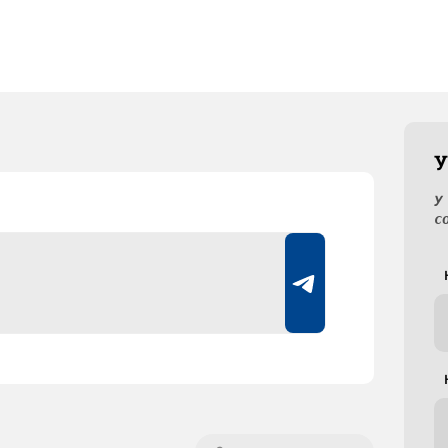
У
У
с