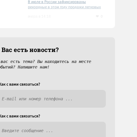
В июле в России зафиксированы
рекордные в этом году продажи легковых
автомобилей
0
вчера в 14:18
 Вас есть новости?
 вас есть тема? Вы находитесь на месте
обытий? Напишите нам!
Как c вами связаться?
Как c вами связаться?