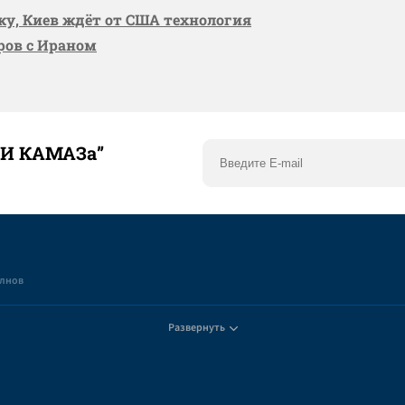
вку, Киев ждёт от США технология
оров с Ираном
ТИ КАМАЗа”
елнов
Развернуть