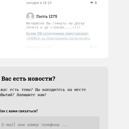
0
сегодня в 16:10
Гость 1275
Интересно бы глянуть на доску
почета в др странах....))))
Более 700 сотрудников представляют
«КАМАЗ» на Электронной доске почёта
Татарстана
0
сегодня в 16:01
 Вас есть новости?
 вас есть тема? Вы находитесь на месте
обытий? Напишите нам!
Как c вами связаться?