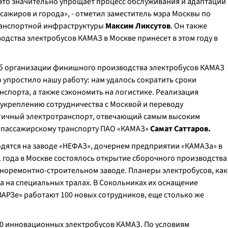
- это значительно упрощает процесс обслуживания и адаптации
ажиров и города», - отметил заместитель мэра Москвы по
ранспортной инфраструктуры
Максим Ликсутов
. Он также
одства электробусов КАМАЗ в Москве принесет в этом году в
об организации финишного производства электробусов КАМАЗ
 упростило нашу работу: нам удалось сократить сроки
нспорта, а также сэкономить на логистике. Реализация
 укреплению сотрудничества с Москвой и переводу
огичный электротранспорт, отвечающий самым высоким
о пассажирскому транспорту ПАО «КАМАЗ»
Самат Саттаров.
дятся на заводе «НЕФАЗ», дочернем предприятии «КАМАЗа» в
1 года в Москве состоялось открытие сборочного производства
норемонтно-строительном заводе. Планеры электробусов, как
а на специальных тралах. В Сокольниках их оснащение
ВАРЗе» работают 100 новых сотрудников, еще столько же
00 инновационных электробусов КАМАЗ. По условиям