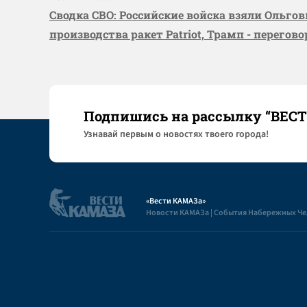
Сводка СВО: Российские войска взяли Ольго
производства ракет Patriot, Трамп - перегов
Подпишись на рассылку “ВЕС
Узнaвай первым о новостях твоего города!
«Вести КАМАЗа»
Новости КАМАЗа | События Набережных Ч
Полезная информация
Пользовательское соглашение