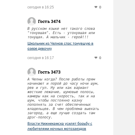
0
сегодня в 16:25
Гость 3474
В русском языке нет такого слова
"тонувшая". Есть - утонувшая или
тонущая. А мальчик - герой!!!
Школьник из Челнов спас тонувшую в
озере девочку
0
сегодня в 16:17
Гость 3473
А Челны когда? После работы прям
начинают и порой до часу ночи шум,
рев и гул. Ну или как вариант
жесткие лежачие, шумовые полосы,
камеры как на скорость, так и на
шум, чтобы постоянно казну
пополнять за счет обеспеченных
владельцев. В чем проблема выехать
загород, а еще лучше создать там
дрэг-полосу.
Власти Нижнекамска усилят борьбу с
любителями ночных мотозаездов