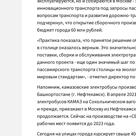
эксплуатируются, но и собираются в Москве 
инновационного транспорта под запросы пасс
вопросам транспорта и развития дорожно-т
подчеркнул, что открытие сборочного произв
бюджет города 60 млн рублей.
«Практика показала, что принятое решение 
в столице оказалось верным. Это значительно
поставки, сборки и обслуживания электротра
данного проекта - еще один значимый шаг по
пассажирского транспорта столицы на экол
мировым стандартам», - отметил директор п
Напомним, камазовские электробусы произво
Башкортостане (г. Нефтекамск). В апреле 202
электробусов КАМАЗ на Сокольническом ваго
и прежде, приезжают в Москву из Нефтекамск
продолжается. Сейчас на производстве на «С
рабочих мест появится до 2023 года.
Сегодня на улицах города курсирует свыше 4