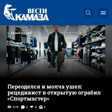
15 мая в 11:07
Переоделся и молча ушел:
рецедивист в открытую ограбил
«Спортмастер»
2178
3
0
0