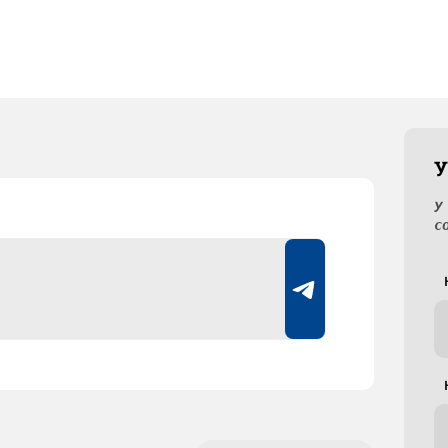
У
У
с