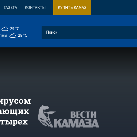
ГАЗЕТА
КОНТАКТЫ
КУПИТЬ КАМАЗ
29 °C
елны
28 °C
ирусом
жающих
етырех