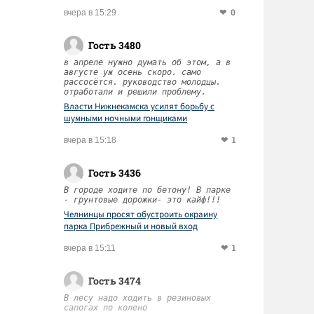
0
вчера в 15:29
Гость 3480
в апреле нужно думать об этом, а в
августе уж осень скоро. само
рассосётся. руководство молодцы.
отработали и решили проблему.
Власти Нижнекамска усилят борьбу с
шумными ночными гонщиками
1
вчера в 15:18
Гость 3436
В городе ходите по бетону! В парке
- грунтовые дорожки- это кайф!!!
Челнинцы просят обустроить окраину
парка Прибрежный и новый вход
1
вчера в 15:11
Гость 3474
В лесу надо ходить в резиновых
сапогах по колено