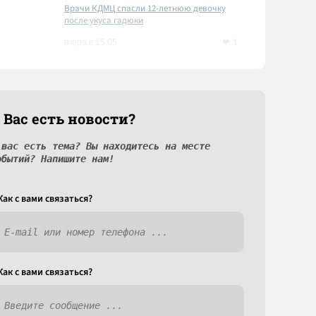
Врачи КДМЦ спасли 12-летнюю девочку
после укуса гадюки
1
вчера в 15:05
 Вас есть новости?
 вас есть тема? Вы находитесь на месте
обытий? Напишите нам!
Как c вами связаться?
Как c вами связаться?