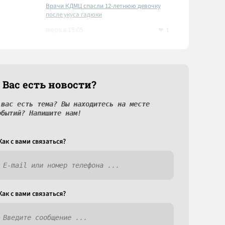
Врачи КДМЦ спасли 12-летнюю девочку
после укуса гадюки
1
вчера в 15:05
 Вас есть новости?
 вас есть тема? Вы находитесь на месте
обытий? Напишите нам!
Как c вами связаться?
Как c вами связаться?