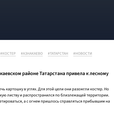
#КОСТЕР
#АЗНАКАЕВО
#ТАТАРСТАН
#НОВОСТИ
акаевском районе Татарстана привела к лесному
ь картошку в углях. Для этой цели они разожгли костер. Но
сухую листву и распространился по близлежащей территории.
етироваться, а с огнем пришлось справляться прибывшим на