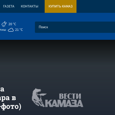
ГАЗЕТА
КОНТАКТЫ
КУПИТЬ КАМАЗ
20 °C
елны
21 °C
ла
ра в
+фото)