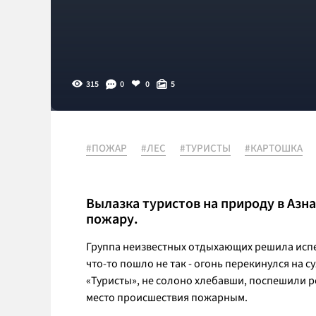
315
0
0
5
#ПОЖАР
#ЛЕС
#ТУРИСТЫ
#КАРТОШКА
Вылазка туристов на природу в Азн
пожару.
Группа неизвестных отдыхающих решила испеч
что-то пошло не так - огонь перекинулся на 
«Туристы», не солоно хлебавши, поспешили р
место происшествия пожарным.