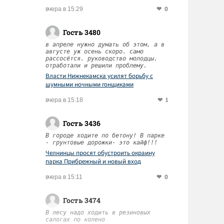
0
вчера в 15:29
Гость 3480
в апреле нужно думать об этом, а в
августе уж осень скоро. само
рассосётся. руководство молодцы.
отработали и решили проблему.
Власти Нижнекамска усилят борьбу с
шумными ночными гонщиками
1
вчера в 15:18
Гость 3436
В городе ходите по бетону! В парке
- грунтовые дорожки- это кайф!!!
Челнинцы просят обустроить окраину
парка Прибрежный и новый вход
0
вчера в 15:11
Гость 3474
В лесу надо ходить в резиновых
сапогах по колено