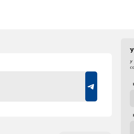
У
У
с