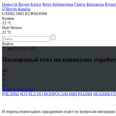
Новости
Видео
Блоги
Фото
Библиотека
Газета
Контакты
Купи
USD
82.1665
EUR
94.8366
Казань
23 °C
Наб.Челны
21 °C
Войти
27 дек 2023 в 13:27
Паспортный стол на каникулах отработ
465
0
0
0
Назад к новостям
#ЧЕЛНЫ
#ОТДЕЛ ПО ВОПРОСАМ МИГРАЦИИ
#КАНИКУ
В период новогодних праздников отдел по вопросам миграции 