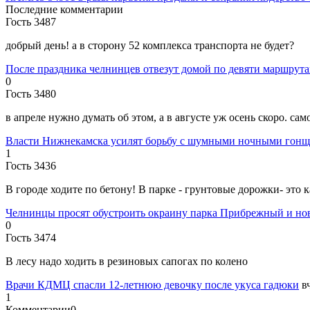
Последние комментарии
Гость 3487
добрый день! а в сторону 52 комплекса транспорта не будет?
После праздника челнинцев отвезут домой по девяти маршрут
0
Гость 3480
в апреле нужно думать об этом, а в августе уж осень скоро. са
Власти Нижнекамска усилят борьбу с шумными ночными гон
1
Гость 3436
В городе ходите по бетону! В парке - грунтовые дорожки- это к
Челнинцы просят обустроить окраину парка Прибрежный и но
0
Гость 3474
В лесу надо ходить в резиновых сапогах по колено
Врачи КДМЦ спасли 12-летнюю девочку после укуса гадюки
в
1
Комментарии
0