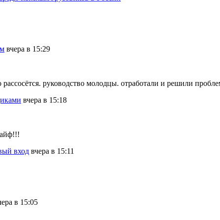
ам
вчера в 15:29
мо рассосётся. руководство молодцы. отработали и решили пробле
щиками
вчера в 15:18
айф!!!
вый вход
вчера в 15:11
чера в 15:05