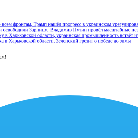
 всем фронтам, Трамп нашёл прогресс в украинском урегулиров
 и освободили Зарницу, Владимир Путин провёл масштабные п
у в Харьковской области, украинская промышленность встаёт из
а в Харьковской области, Зеленский грезит о победе до зимы
ам!