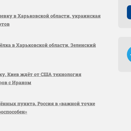
шевку в Харьковской области, украинская
ртов
сёлка в Харьковской области, Зеленский
вку, Киев ждёт от США технология
оров с Ираном
лённых пункта, Россия в «важной точке
роспособен»