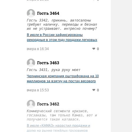
Гость 3464
Гость 3342, прикинь, автосалоны
требуют наличку. переводы и безнал
их не устраивает. интресно почему?
В июле в России зафиксированы
рекордные в этом году продажи легковых
автомобилей
0
вчера в 16:34
Гость 3463
Гость 3431, рука руку моет
Челнинская компания оштрафована на 10
миллионов за взятку на постах весового
контроля
0
вчера в 15:53
Гость 3462
Коммерческий сегментв кризисе,
госзаказы, там только Камаз, вот и
получается такая катавася.
В июле «КАМАЗ» нарастил продажи и
долю на рынке тяжёлых грузовиков