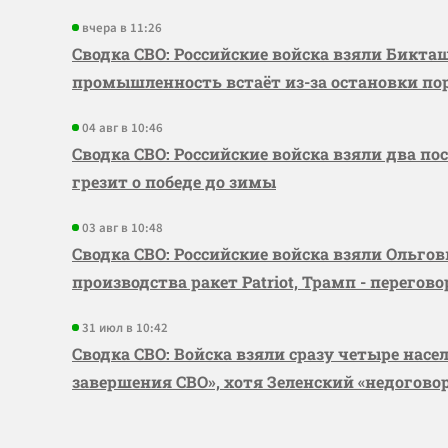
вчера в 11:26
Сводка СВО: Российские войска взяли Бикта
промышленность встаёт из-за остановки по
04 авг в 10:46
Сводка СВО: Российские войска взяли два по
грезит о победе до зимы
03 авг в 10:48
Сводка СВО: Российские войска взяли Ольго
производства ракет Patriot, Трамп - перегов
31 июл в 10:42
Сводка СВО: Войска взяли сразу четыре насе
завершения СВО», хотя Зеленский «недогово