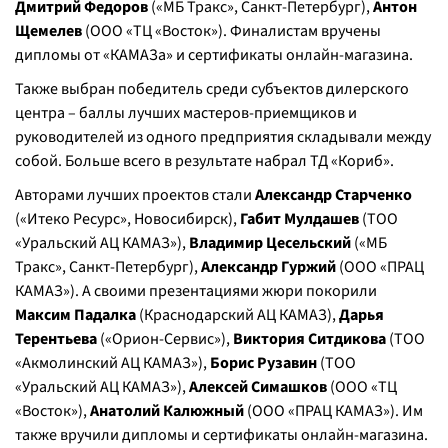
Дмитрий Федоров
(«МБ Тракс», Санкт-Петербург),
Антон
Щемелев
(ООО «ТЦ «Восток»). Финалистам вручены
дипломы от «КАМАЗа» и сертификаты онлайн-магазина.
Также выбран победитель среди субъектов дилерского
центра – баллы лучших мастеров-приемщиков и
руководителей из одного предприятия складывали между
собой. Больше всего в результате набрал ТД «Кориб».
Авторами лучших проектов стали
Александр Старченко
(«Итеко Ресурс», Новосибирск),
Габит Мулдашев
(ТОО
«Уральский АЦ КАМАЗ»),
Владимир Цесельский
(«МБ
Тракс», Санкт-Петербург),
Александр Гуржий
(ООО «ПРАЦ
КАМАЗ»). А своими презентациями жюри покорили
Максим Падалка
(Краснодарский АЦ КАМАЗ),
Дарья
Терентьева
(«Орион-Сервис»),
Виктория Ситдикова
(ТОО
«Акмолинский АЦ КАМАЗ»),
Борис Рузавин
(ТОО
«Уральский АЦ КАМАЗ»),
Алексей Симашков
(ООО «ТЦ
«Восток»),
Анатолий Калюжный
(ООО «ПРАЦ КАМАЗ»). Им
также вручили дипломы и сертификаты онлайн-магазина.