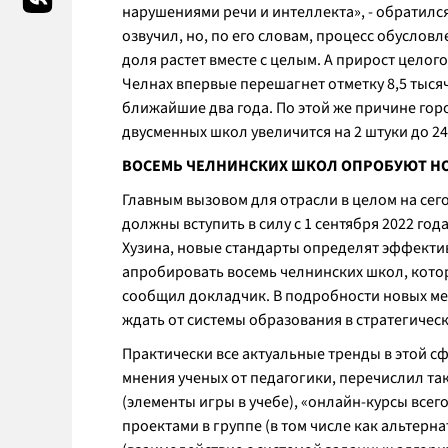
нарушениями речи и интеллекта», - обратился
озвучил, но, по его словам, процесс обуслов
доля растет вместе с целым. А прирост целог
Челнах впервые перешагнет отметку 8,5 тысяч
ближайшие два года. По этой же причине горо
двусменных школ увеличится на 2 штуки до 24
ВОСЕМЬ ЧЕЛНИНСКИХ ШКОЛ ОПРОБУЮТ Н
Главным вызовом для отрасли в целом на сег
должны вступить в силу с 1 сентября 2022 год
Хузина, новые стандарты определят эффективн
апробировать восемь челнинских школ, котор
сообщил докладчик. В подробности новых мет
ждать от системы образования в стратегичес
Практически все актуальные тренды в этой с
мнения ученых от педагогики, перечислил т
(элементы игры в учебе), «онлайн-курсы всег
проектами в группе (в том числе как альтер