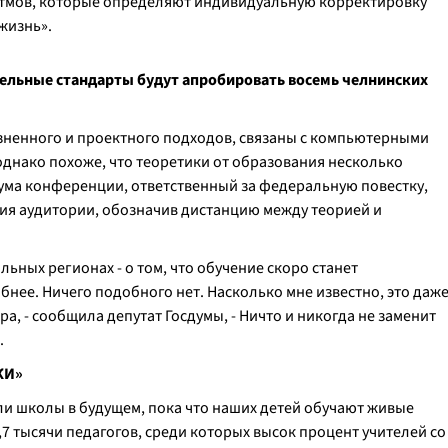
итмов, которые определяют индивидуальную корректировку
 жизнь».
тельные стандарты будут апробировать восемь челнинских
изненного и проектного подходов, связаны с компьютерными
днако похоже, что теоретики от образования несколько
иума конференции, ответственный за федеральную повестку,
ия аудитории, обозначив дистанцию между теорией и
ьных регионах - о том, что обучение скоро станет
бнее. Ничего подобного нет. Насколько мне известно, это даж
а, - сообщила депутат Госдумы, - Ничто и никогда не заменит
.
КИ»
и школы в будущем, пока что наших детей обучают живые
7,7 тысячи педагогов, среди которых высок процент учителей со