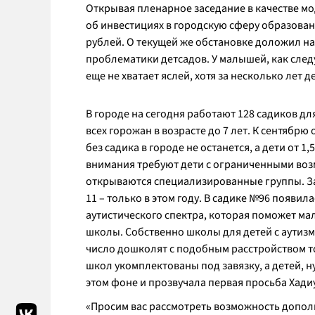
Открывая пленарное заседание в качестве м
об инвестициях в городскую сферу образовани
рублей. О текущей же обстановке доложил н
проблематики детсадов. У малышей, как следу
еще не хватает яслей, хотя за несколько лет 
В городе на сегодня работают 128 садиков дл
всех горожан в возрасте до 7 лет. К сентябрю 
без садика в городе не останется, а дети от 1
внимания требуют дети с ограниченными воз
открываются специализированные группы. За п
11 – только в этом году. В садике №96 появил
аутистического спектра, которая поможет м
школы. Собственно школы для детей с аутизмом
число дошколят с подобным расстройством т
школ укомплектованы под завязку, а детей, н
этом фоне и прозвучала первая просьба Хади
«Просим вас рассмотреть возможность допол