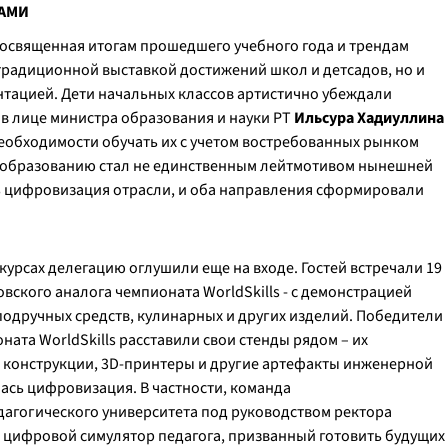
ТАМИ
посвященная итогам прошедшего учебного года и трендам
традиционной выставкой достижений школ и детсадов, но и
тацией. Дети начальных классов артистично убеждали
 в лице министра образования и науки РТ
Ильсура Хадиуллина
еобходимости обучать их с учетом востребованных рынком
к образованию стал не единственным лейтмотивом нынешней
ь цифровизация отрасли, и оба направления сформировали
рсах делегацию оглушили еще на входе. Гостей встречали 19
овского аналога чемпионата WorldSkills - с демонстрацией
подручных средств, кулинарных и других изделий. Победители
ата WorldSkills расставили свои стенды рядом – их
 конструкции, 3D-принтеры и другие артефакты инженерной
ась цифровизация. В частности, команда
агогического университета под руководством ректора
цифровой симулятор педагога, призванный готовить будущих