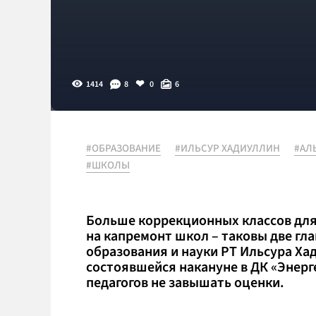
1414
8
0
6
#ОБРАЗОВАНИЕ
#ИЛЬСУР ХАДИУЛЛИН
#АЛ
#ШКОЛЫ
Больше коррекционных классов для 
на капремонт школ – таковы две гл
образования и науки РТ Ильсура Ха
состоявшейся накануне в ДК «Энерг
педагогов не завышать оценки.