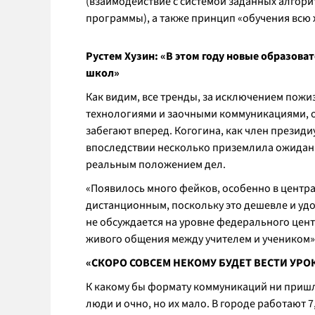
(взаимодействие с системой заданных алгор
программы), а также принцип «обучения всю
Рустем Хузин: «В этом году новые образова
школ»
Как видим, все тренды, за исключением пож
технологиями и заочными коммуникациями, о
забегают вперед. Когогина, как член презид
впоследствии несколько приземлила ожидан
реальным положением дел.
«Появилось много фейков, особенно в централ
дистанционным, поскольку это дешевле и удо
не обсуждается на уровне федерального центр
живого общения между учителем и учеником»
«СКОРО СОВСЕМ НЕКОМУ БУДЕТ ВЕСТИ УРО
К какому бы формату коммуникаций ни пришл
люди и очно, но их мало. В городе работают 