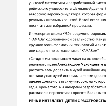
учителей математики и разработанный вмест
реймсского университета Шампань-Арденны (
авторскую версию симулятора, которая форм
реальных школьных занятий. В этой вселенной
постигать азы избранной профессии.
Инженерная школа №30 продемонстрировала 
"КАМАЗа" с дополненной реальностью. Как р
кружков геоинформатики, технологий и вир
они создают по соглашению с "КАМАЗом".
«Сегодня мы показываем макет на основе об
реального музея
Александром Чухонцевым
д
рассчитываем добавить в музей новейшие мод
все-таки у нас музей истории, - а также сде
идеале должен стать симулятором, на котор
езды. Кроме того, мы намерены разработать 
рассказал о перспективах проекта Валиахмет
РЕЧЬ И ИНТЕЛЛЕКТ: ДЕТЕЙ С РАССТРОЙСТ