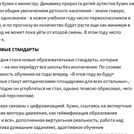
 Хузин к министру. Динамику прироста детей-аутистов Хузин не
лен общим увеличением детского населения – иначе говоря,
о однозначен - в новом учебном году число первоклассников в
, и по прогнозу их количество будет расти еще как минимум в
д не может пока уйти от второй смены. В этом году число
-х.
ОВЫЕ СТАНДАРТЫ
одня стали новые образовательные стандарты, которые
а – на них перейдут все школы без исключения. По словам
ость обучения на годы вперед. «В этом году их будут
ые станут методическими площадками для всех остальных», -
одик он углубляться не стал, однако тезисно обрисовал, чего
кой перспективе.
фере связаны с цифровизацией. Хузин, ссылаясь на экспертные
акие векторы движения, как геймификация образования
о и вся», дополненная виртуальная реальность, работа над
натива домашним заданиям), адаптивное обучение