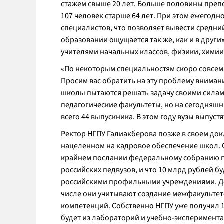
стажем свыше 20 лет. Больше половины препод
107 человек старше 64 лет. При этом ежегод
специалистов, что позволяет вывести средний
образовании ощущается так же, как и в других
учителями начальных классов, физики, химии
«По некоторым специальностям скоро совсем 
Просим вас обратить на эту проблему внимание
школы пытаются решать задачу своими силам
педагогические факультеты, но на сегодняшн
всего 44 выпускника. В этом году вузы выпустя
Ректор НГПУ Галиакберова позже в своем док
нацеленном на кадровое обеспечение школ. 
крайнем послании федеральному собранию п
российских педвузов, и что 10 млрд рублей б
российскими профильными учреждениями. Ден
числе они учитывают создание межфакультет
компетенций. Собственно НГПУ уже получил 1
будет из лабораторий и учебно-эксперимент