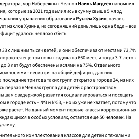
одератора, мэр Набережных Челнов
Наиль Магдеев
напомнил
я, которые за 2021 год вылились в сумму свыше 5 млрд
ачальник управления образования
Рустем Хузин
, начав с
ет из слов Хузина, на сегодняшний день лишь одна беда – все
дефицит удалось неплохо сбить.
я 33 с лишним тысяч детей, и они обеспечивают местами 73,7%
откроются еще три новых садика на 660 мест, и тогда 3-7-леток
,5 до 3 лет будут обеспечены яслями на 75%. Отдельного
можностями - несмотря на общий дефицит, для них
оследние три года таких групп открыто в городе 24, из них
ась первая в Челнах группа для детей с расстройством
алышам с задержкой развития социализироваться и посещать
 в городе есть – №3 и №53, - но их уже не хватает, потому что
оже растет. На данный момент первые классы коррекционных
уждающихся в особых условиях, остается еще 50 человек. На
уллину.
нительного комплектования классов для детей с тяжелыми