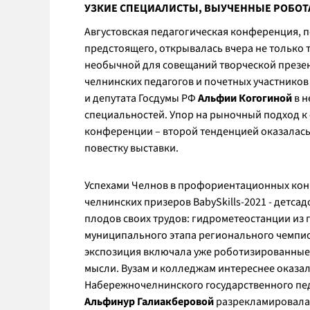
УЗКИЕ СПЕЦИАЛИСТЫ, ВЫУЧЕННЫЕ РОБО
Августовская педагогическая конференция, 
предстоящего, открывалась вчера не только 
необычной для совещаний творческой презен
челнинских педагогов и почетных участников
и депутата Госдумы РФ
Альфии Когогиной
в н
специальностей. Упор на рыночный подход 
конференции – второй тенденцией оказалас
повестку выставки.
Успехами Челнов в профориентационных конку
челнинских призеров BabySkills-2021 - детсад
плодов своих трудов: гидрометеостанции из 
муниципального этапа регионального чемпион
экспозиция включала уже роботизированные
мысли. Вузам и колледжам интереснее оказал
Набережночелнинского государственного пед
Альфинур Галиакберовой
разрекламировала 