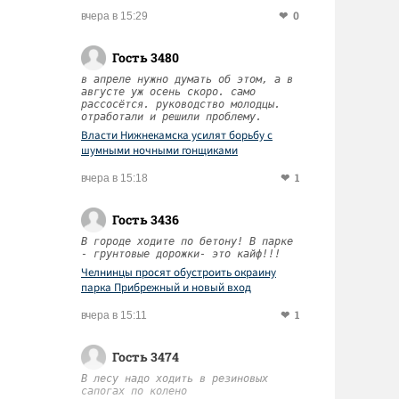
0
вчера в 15:29
Гость 3480
в апреле нужно думать об этом, а в
августе уж осень скоро. само
рассосётся. руководство молодцы.
отработали и решили проблему.
Власти Нижнекамска усилят борьбу с
шумными ночными гонщиками
1
вчера в 15:18
Гость 3436
В городе ходите по бетону! В парке
- грунтовые дорожки- это кайф!!!
Челнинцы просят обустроить окраину
парка Прибрежный и новый вход
1
вчера в 15:11
Гость 3474
В лесу надо ходить в резиновых
сапогах по колено