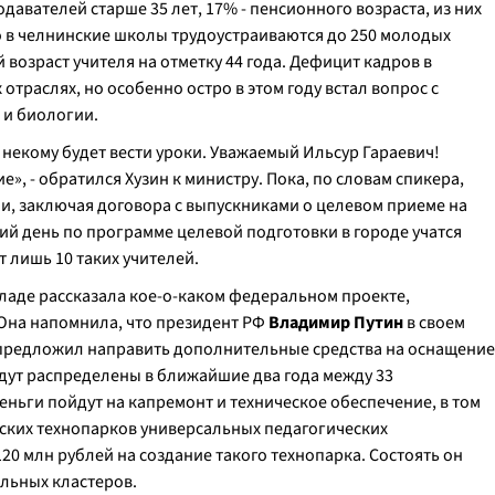
авателей старше 35 лет, 17% - пенсионного возраста, из них
но в челнинские школы трудоустраиваются до 250 молодых
 возраст учителя на отметку 44 года. Дефицит кадров в
 отраслях, но особенно остро в этом году встал вопрос с
 и биологии.
некому будет вести уроки. Уважаемый Ильсур Гараевич!
», - обратился Хузин к министру. Пока, по словам спикера,
и, заключая договора с выпускниками о целевом приеме на
ий день по программе целевой подготовки в городе учатся
т лишь 10 таких учителей.
ладе рассказала кое-о-каком федеральном проекте,
Она напомнила, что президент РФ
Владимир Путин
в своем
редложил направить дополнительные средства на оснащение
удут распределены в ближайшие два года между 33
ьги пойдут на капремонт и техническое обеспечение, в том
ских технопарков универсальных педагогических
20 млн рублей на создание такого технопарка. Состоять он
альных кластеров.