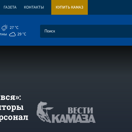
ГАЗЕТА
КОНТАКТЫ
КУПИТЬ КАМАЗ
27 °C
елны
29 °C
вся»:
нторы
рсонал