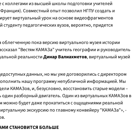
е с коллегами из высшей школы подготовки учителей
Франция). Совместный опыт позволил НГПУ создать и
ирует виртуальный урок на основе видеофрагментов
 студенту педагогических вузов, вероятно, придется
облегченную пока версию виртуального музея истории
ассказал "Вестям КАМАЗа" учитель географии и руководитель
туальной реальности
Динар Валиахметов
, виртуальный музей
щедоступных данных, но мы уже договорились с директором
ополнить нашу программу непубличной информацией. Мы
ели КАМАЗов, и, безусловно, восстановить старые модели –
лать один разборный двигатель. Один из виртуальных КАМАЗов в
ом можно будет даже прокатиться с ощущениями реальной
виртуальную экскурсию по главному конвейеру "КАМАЗа"», -
ов.
ВАМИ СТАНОВИТСЯ БОЛЬШЕ