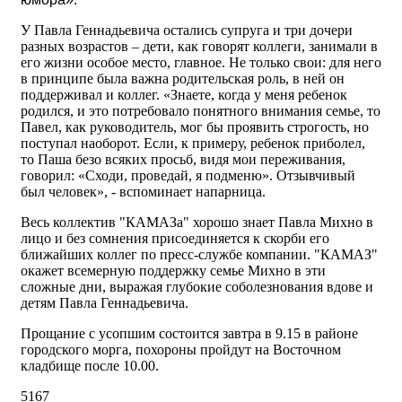
У Павла Геннадьевича остались супруга и три дочери
разных возрастов – дети, как говорят коллеги, занимали в
его жизни особое место, главное. Не только свои: для него
в принципе была важна родительская роль, в ней он
поддерживал и коллег. «Знаете, когда у меня ребенок
родился, и это потребовало понятного внимания семье, то
Павел, как руководитель, мог бы проявить строгость, но
поступал наоборот. Если, к примеру, ребенок приболел,
то Паша безо всяких просьб, видя мои переживания,
говорил: «Сходи, проведай, я подменю». Отзывчивый
был человек», - вспоминает напарница.
Весь коллектив "КАМАЗа" хорошо знает Павла Михно в
лицо и без сомнения присоединяется к скорби его
ближайших коллег по пресс-службе компании. "КАМАЗ"
окажет всемерную поддержку семье Михно в эти
сложные дни, выражая глубокие соболезнования вдове и
детям Павла Геннадьевича.
Прощание с усопшим состоится завтра в 9.15 в районе
городского морга, похороны пройдут на Восточном
кладбище после 10.00.
5167