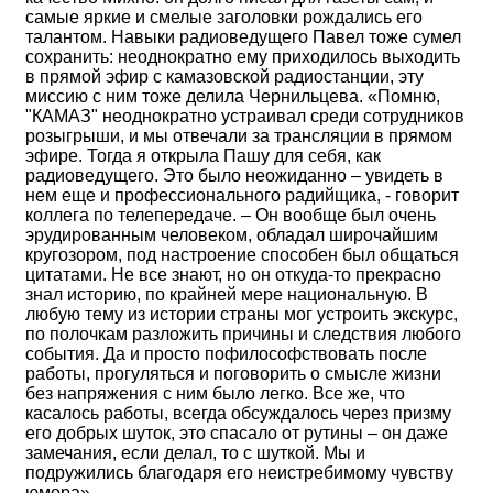
самые яркие и смелые заголовки рождались его
талантом. Навыки радиоведущего Павел тоже сумел
сохранить: неоднократно ему приходилось выходить
в прямой эфир с камазовской радиостанции, эту
миссию с ним тоже делила Чернильцева. «Помню,
"КАМАЗ" неоднократно устраивал среди сотрудников
розыгрыши, и мы отвечали за трансляции в прямом
эфире. Тогда я открыла Пашу для себя, как
радиоведущего. Это было неожиданно – увидеть в
нем еще и профессионального радийщика, - говорит
коллега по телепередаче. – Он вообще был очень
эрудированным человеком, обладал широчайшим
кругозором, под настроение способен был общаться
цитатами. Не все знают, но он откуда-то прекрасно
знал историю, по крайней мере национальную. В
любую тему из истории страны мог устроить экскурс,
по полочкам разложить причины и следствия любого
события. Да и просто пофилософствовать после
работы, прогуляться и поговорить о смысле жизни
без напряжения с ним было легко. Все же, что
касалось работы, всегда обсуждалось через призму
его добрых шуток, это спасало от рутины – он даже
замечания, если делал, то с шуткой. Мы и
подружились благодаря его неистребимому чувству
юмора».