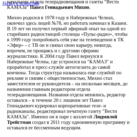
начальник отдела телерадиовещания и газеты "Вести
Назад к новостям
КАМАЗа"
Павел Геннадьевич Михно
.
Михно родился в 1978 году в Набережных Челнах,
окончил здесь лицей №78, но работать начинал в Казани.
В 19 лет он получил первый эфирный опыт на одной из
старейших радиостанций столицы «Пульс-радио», чтобы
в 1999 году попробовать себя уже на телевидении в ТК
«Эфир» – с ТВ он и связал свою карьеру, никогда,
впрочем, не прощаясь и с другими сферами
журналистики. К 2004 году Павел вернулся в
Набережные Челны, где устроился на "КАМАЗ" и
проработал в пресс-службе автогиганта до самой
кончины. Тогда структура называлась еще службой по
рекламе и связям с общественностью, Михно стал
заместителем ее руководителя – на несколько месяцев, до
назначения главным редактором отдела
телерадиовещания. Названия отдела менялись, редактор
оставался – в течение 20 с лишним лет Павел
Геннадьевич курировал корпоративные теле- и
радиоканалы, редактировал печатную газету "Вести
КАМАЗа". Именно он в паре с коллегой
Людмилой
Трейстман
создал в 2011 году одноименную программу и
оставался ее бессменным ведущим.