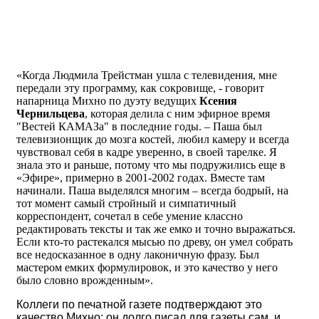
«Когда Людмила Трейстман ушла с телевидения, мне
передали эту программу, как сокровище, - говорит
напарница Михно по дуэту ведущих
Ксения
Чернильцева
, которая делила с ним эфирное время
"Вестей КАМАЗа" в последние годы. – Паша был
телевизионщик до мозга костей, любил камеру и всегда
чувствовал себя в кадре уверенно, в своей тарелке. Я
знала это и раньше, потому что мы подружились еще в
«Эфире», примерно в 2001-2002 годах. Вместе там
начинали. Паша выделялся многим – всегда бодрый, на
тот момент самый стройный и симпатичный
корреспондент, сочетал в себе умение классно
редактировать тексты и так же емко и точно выражаться.
Если кто-то растекался мысью по древу, он умел собрать
все недосказанное в одну лаконичную фразу. Был
мастером емких формулировок, и это качество у него
было словно врожденным».
Коллеги по печатной газете подтверждают это
качество Михно: он долго писал для газеты сам, и