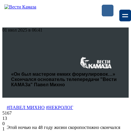
01 июл 2025 в 06:41
«Он был мастером емких формулировок…»
Скончался основатель телепередачи "Вести
КАМАЗа" Павел Михно
#ПАВЕЛ МИХНО
#НЕКРОЛОГ
5167
13
0
Этой ночью на 48 году жизни скоропостижно скончался
1