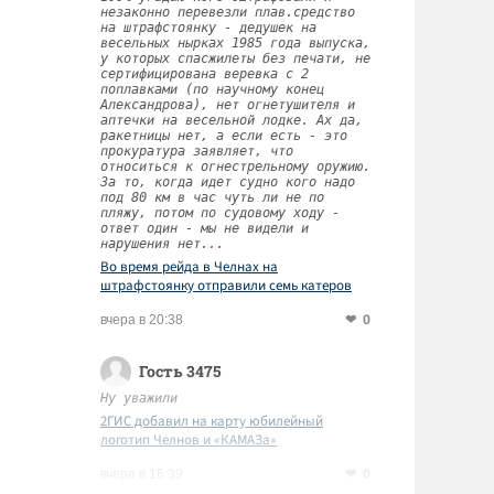
незаконно перевезли плав.средство
на штрафстоянку - дедушек на
весельных нырках 1985 года выпуска,
у которых спасжилеты без печати, не
сертифицирована веревка с 2
поплавками (по научному конец
Александрова), нет огнетушителя и
аптечки на весельной лодке. Ах да,
ракетницы нет, а если есть - это
прокуратура заявляет, что
относиться к огнестрельному оружию.
За то, когда идет судно кого надо
под 80 км в час чуть ли не по
пляжу, потом по судовому ходу -
ответ один - мы не видели и
нарушения нет...
Во время рейда в Челнах на
штрафстоянку отправили семь катеров
0
вчера в 20:38
Гость 3475
Ну уважили
2ГИС добавил на карту юбилейный
логотип Челнов и «КАМАЗа»
0
вчера в 16:39