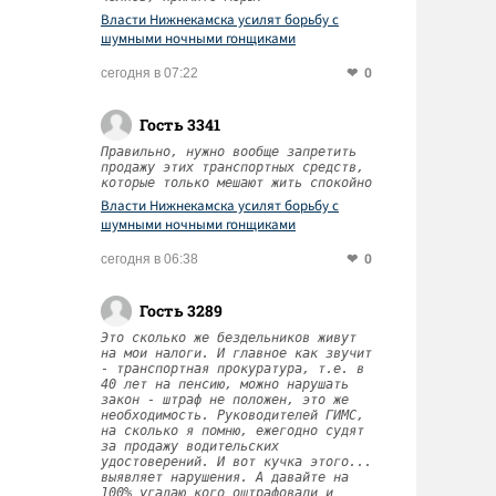
Власти Нижнекамска усилят борьбу с
шумными ночными гонщиками
0
сегодня в 07:22
Гость 3341
Правильно, нужно вообще запретить
продажу этих транспортных средств,
которые только мешают жить спокойно
Власти Нижнекамска усилят борьбу с
шумными ночными гонщиками
0
сегодня в 06:38
Гость 3289
Это сколько же бездельников живут
на мои налоги. И главное как звучит
- транспортная прокуратура, т.е. в
40 лет на пенсию, можно нарушать
закон - штраф не положен, это же
необходимость. Руководителей ГИМС,
на сколько я помню, ежегодно судят
за продажу водительских
удостоверений. И вот кучка этого...
выявляет нарушения. А давайте на
100% угадаю кого оштрафовали и