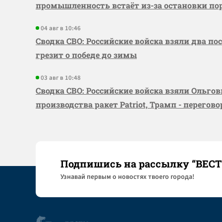
промышленность встаёт из-за остановки по
04 авг в 10:46
Сводка СВО: Российские войска взяли два по
грезит о победе до зимы
03 авг в 10:48
Сводка СВО: Российские войска взяли Ольго
производства ракет Patriot, Трамп - перегов
Подпишись на рассылку “ВЕС
Узнaвай первым о новостях твоего города!