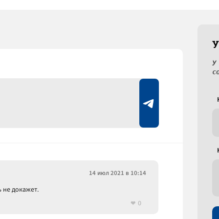
У
У
с
14 июл 2021 в 10:14
ь не докажет.
0