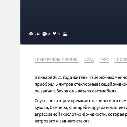
942
2
0
0
#НАБЕРЕЖНЫЕ ЧЕЛНЫ
#СУД
#АЗС
#ПОВ
В январе 2021 года житель Набережных Челно
приобрел 5 литров стеклоомывающей жидкос
он залил в бачок омывателя автомобиля.
Спустя некоторое время акт технического ос
кузова, бампера, фонарей и других комплек
агрессивной (кислотной) жидкости, которая
ветрового и заднего стекла.