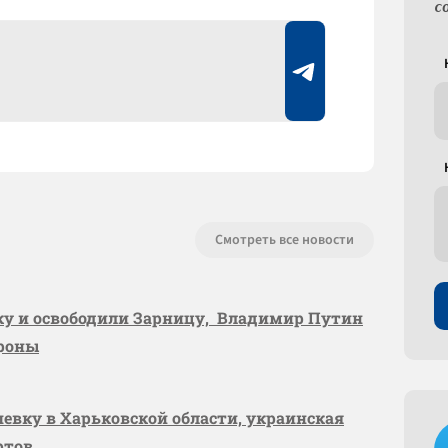
с
Смотреть все новости
вку и освободили Зарницу, Владимир Путин
ороны
шевку в Харьковской области, украинская
ртов