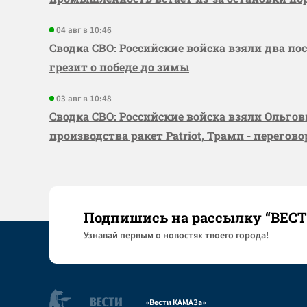
04 авг в 10:46
Сводка СВО: Российские войска взяли два по
грезит о победе до зимы
03 авг в 10:48
Сводка СВО: Российские войска взяли Ольго
производства ракет Patriot, Трамп - перегов
Подпишись на рассылку “ВЕС
Узнaвай первым о новостях твоего города!
«Вести КАМАЗа»