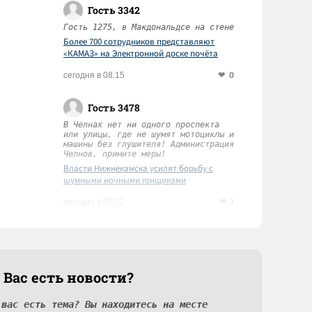
Гость 3342
Гость 1275, в Макдональдсе на стене
Более 700 сотрудников представляют
«КАМАЗ» на Электронной доске почёта
Татарстана
0
сегодня в 08:15
Гость 3478
В Челнах нет ни одного проспекта
или улицы, где не шумят мотоциклы и
машины без глушителя! Администрация
Челнов, примите меры!
Власти Нижнекамска усилят борьбу с
шумными ночными гонщиками
1
сегодня в 07:22
 Вас есть новости?
 вас есть тема? Вы находитесь на месте