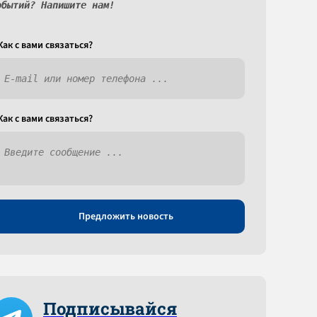
обытий? Напишите нам!
Как c вами связаться?
Как c вами связаться?
Предложить новость
Подписывайся