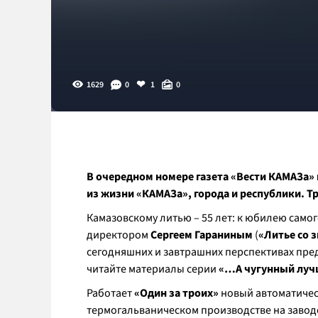
1629
0
1
0
В очередном номере газета «Вести КАМАЗа»
из жизни «КАМАЗа», города и республики. Т
Камазовскому литью – 55 лет: к юбилею само
директором
Сергеем Гараниным
(
«Литье со 
сегодняшних и завтрашних перспективах предп
читайте материалы серии
«…А чугунный луч
Работает
«Один за троих»
новый автоматичес
термогальваническом производстве на завод