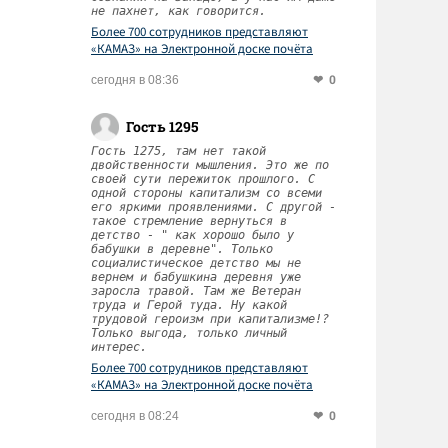
не пахнет, как говорится.
Более 700 сотрудников представляют
«КАМАЗ» на Электронной доске почёта
Татарстана
0
сегодня в 08:36
Гость 1295
Гость 1275, там нет такой
двойственности мышления. Это же по
своей сути пережиток прошлого. С
одной стороны капитализм со всеми
его яркими проявлениями. С другой -
такое стремление вернуться в
детство - " как хорошо было у
бабушки в деревне". Только
социалистическое детство мы не
вернем и бабушкина деревня уже
заросла травой. Там же Ветеран
труда и Герой туда. Ну какой
трудовой героизм при капитализме!?
Только выгода, только личный
интерес.
Более 700 сотрудников представляют
«КАМАЗ» на Электронной доске почёта
Татарстана
0
сегодня в 08:24