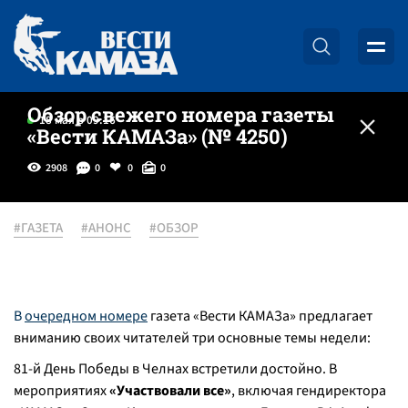
Обзор свежего номера газеты
18 мая в 09:16
«Вести КАМАЗа» (№ 4250)
2908
0
0
0
#ГАЗЕТА
#АНОНС
#ОБЗОР
В
очередном номере
газета «Вести КАМАЗа» предлагает
вниманию своих читателей три основные темы недели:
81-й День Победы в Челнах встретили достойно. В
мероприятиях
«Участвовали все»
, включая гендиректора