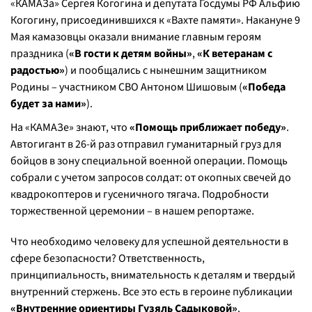
«КАМАЗа» Сергея Когогина и депутата Госдумы РФ Альфию
Когогину, присоединившихся к «Вахте памяти». Накануне 9
Мая камазовцы оказали внимание главным героям
праздника (
«В гости к детям войны»
,
«К ветеранам с
радостью»
) и пообщались с нынешним защитником
Родины – участником СВО Антоном Шишовым (
«Победа
будет за нами»
).
На «КАМАЗе» знают, что
«Помощь приближает победу»
.
Автогигант в 26-й раз отправил гуманитарный груз для
бойцов в зону специальной военной операции. Помощь
собрали с учетом запросов солдат: от окопных свечей до
квадрокоптеров и гусеничного тягача. Подробности
торжественной церемонии – в нашем репортаже.
Что необходимо человеку для успешной деятельности в
сфере безопасности? Ответственность,
принципиальность, внимательность к деталям и твердый
внутренний стержень. Все это есть в героине публикации
«Внутренние ориентиры Гузяль Садыковой»
.