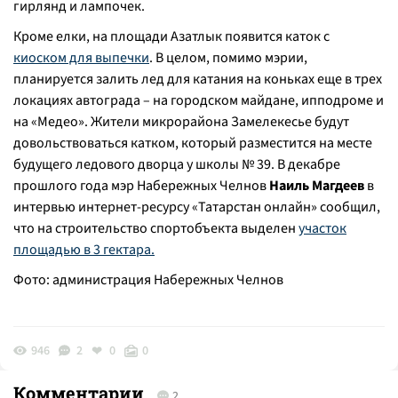
гирлянд и лампочек.
Кроме елки, на площади Азатлык появится каток с
киоском для выпечки
. В целом, помимо мэрии,
планируется залить лед для катания на коньках еще в трех
локациях автограда – на городском майдане, ипподроме и
на «Медео». Жители микрорайона Замелекесье будут
довольствоваться катком, который разместится на месте
будущего ледового дворца у школы № 39. В декабре
прошлого года мэр Набережных Челнов
Наиль Магдеев
в
интервью интернет-ресурсу «Татарстан онлайн» сообщил,
что на строительство спортобъекта выделен
участок
площадью в 3 гектара.
Фото: администрация Набережных Челнов
946
2
0
0
Комментарии
2