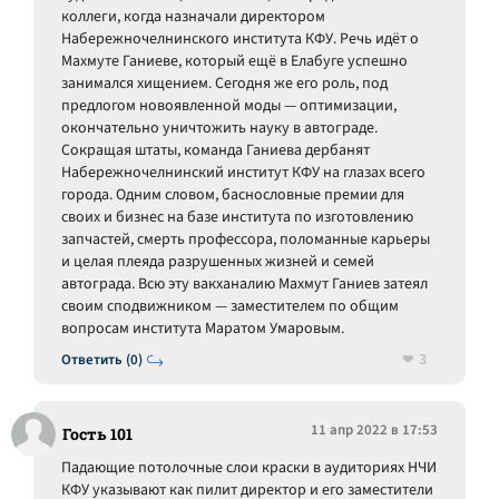
коллеги, когда назначали директором
Набережночелнинского института КФУ. Речь идёт о
Махмуте Ганиеве, который ещё в Елабуге успешно
занимался хищением. Сегодня же его роль, под
предлогом новоявленной моды — оптимизации,
окончательно уничтожить науку в автограде.
Сокращая штаты, команда Ганиева дербанят
Набережночелнинский институт КФУ на глазах всего
города. Одним словом, баснословные премии для
своих и бизнес на базе института по изготовлению
запчастей, смерть профессора, поломанные карьеры
и целая плеяда разрушенных жизней и семей
автограда. Всю эту вакханалию Махмут Ганиев затеял
своим сподвижником — заместителем по общим
вопросам института Маратом Умаровым.
3
Ответить (0)
11 апр 2022 в 17:53
Гость 101
Падающие потолочные слои краски в аудиториях НЧИ
КФУ указывают как пилит директор и его заместители