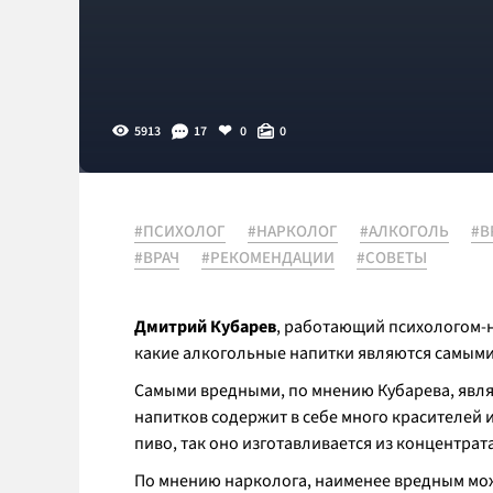
5913
17
0
0
#ПСИХОЛОГ
#НАРКОЛОГ
#АЛКОГОЛЬ
#В
#ВРАЧ
#РЕКОМЕНДАЦИИ
#СОВЕТЫ
Дмитрий Кубарев
, работающий психологом-н
какие алкогольные напитки являются самыми
Самыми вредными, по мнению Кубарева, являю
напитков содержит в себе много красителей 
пиво, так оно изготавливается из концентрата
По мнению нарколога, наименее вредным можн