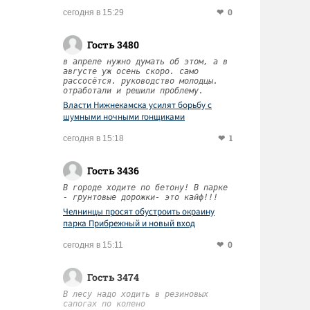
0
сегодня в 15:29
Гость 3480
в апреле нужно думать об этом, а в
августе уж осень скоро. само
рассосётся. руководство молодцы.
отработали и решили проблему.
Власти Нижнекамска усилят борьбу с
шумными ночными гонщиками
1
сегодня в 15:18
Гость 3436
В городе ходите по бетону! В парке
- грунтовые дорожки- это кайф!!!
Челнинцы просят обустроить окраину
парка Прибрежный и новый вход
0
сегодня в 15:11
Гость 3474
В лесу надо ходить в резиновых
сапогах по колено