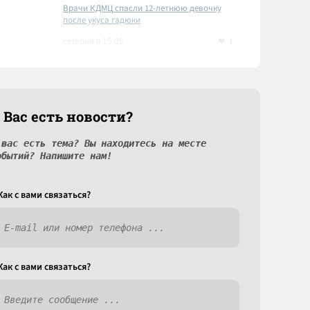
Врачи КДМЦ спасли 12-летнюю девочку
после укуса гадюки
1
сегодня в 15:05
 Вас есть новости?
 вас есть тема? Вы находитесь на месте
обытий? Напишите нам!
Как c вами связаться?
Как c вами связаться?