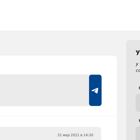
У
У
с
31 мар 2021 в 14:30