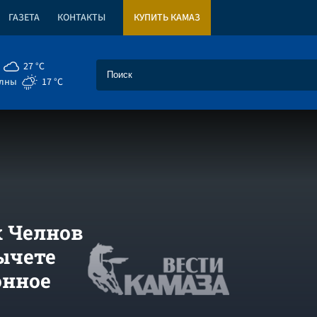
ГАЗЕТА
КОНТАКТЫ
КУПИТЬ КАМАЗ
27 °C
елны
17 °C
 Челнов
ычете
онное