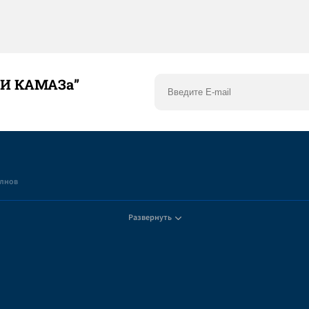
ТИ КАМАЗа”
елнов
Развернуть