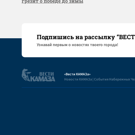
грезит о победе до зимы
Подпишись на рассылку “ВЕС
Узнaвай первым о новостях твоего города!
«Вести КАМАЗа»
Новости КАМАЗа | События Набережных Ч
Полезная информация
Пользовательское соглашение
Контакты