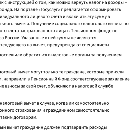
 с инструкцией о том, как можно вернуть налог на доходы –
нда. На портале «Госуслуг» предлагается сформировать
видуального лицевого счета и включить эту сумму в
ьного вычета. Получение социального налогового вычета по
ого счета застрахованного лица в Пенсионном фонде не
а России. Указанные в ней суммы не являются
тендующего на вычет, предупреждают специалисты.
 поспешили обратиться в налоговые органы за получением
логовый вычет могут только те граждане, которые приняли
и, направили в Пенсионный Фонд соответствующее заявление
 взносы за свой счет, объясняют в налоговой службе
налоговый вычет в случае, когда им самостоятельно
онного страхования и гражданином самостоятельно
 таким договорам.
вый вычет гражданин должен подтвердить расходы