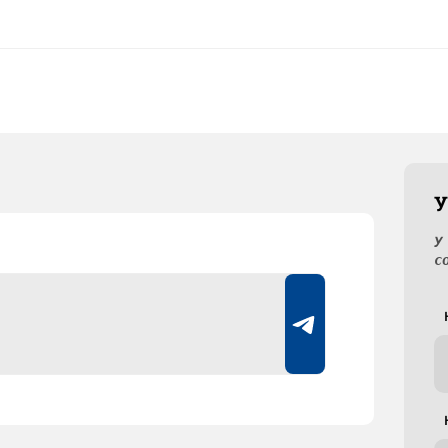
У
У
с