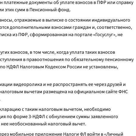
н платежные документы об уплате взносов в ПФР или справку
ии этих сумм в Пенсионный фонд.
носы, отражаемые в выписке о состоянии индивидуального
яются дополнительными взносами граждан и, соответственно,
писка из ПФР, сформированная на портале «Госуслуг», не
х взносов, в том числе, когда уплата таких взносов
вступления в правоотношения по обязательному пенсионному
по НДФЛ Налоговым Кодексом России не установлены,
ации видеоролика и не распространять ее через друзей и
налоговым вычетам размещена на официальном сайте ФНС
.
кларацию с таким налоговым вычетом, необходимо
ия по форме 3-НДФЛ с обнулением суммы заявленного
з нее необоснованный налоговый вычет.
ерез мобильное приложение Налоги ФЛ войти в «Личный