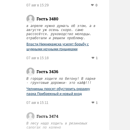
0
07 авг в 15:29
Гость 3480
в апреле нужно думать об этом, а в
августе уж осень скоро. само
рассосётся. руководство молодцы.
отработали и решили проблему.
Власти Нижнекамска усилят борьбу с
шумными ночными гонщиками
1
07 авг в 15:18
Гость 3436
В городе ходите по бетону! В парке
- грунтовые дорожки- это кайф!!!
Челнинцы просят обустроить окраину
парка Прибрежный и новый вход
1
07 авг в 15:11
Гость 3474
В лесу надо ходить в резиновых
сапогах по колено