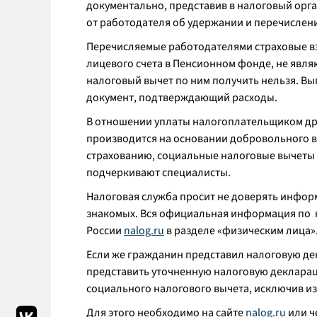
документально, представив в налоговый орга
от работодателя об удержании и перечислен
Перечисляемые работодателями страховые вз
лицевого счета в Пенсионном фонде, не явл
налоговый вычет по ним получить нельзя. Вы
документ, подтверждающий расходы.
В отношении уплаты налогоплательщиком други
производится на основании добровольного 
страхованию, социальные налоговые вычеты 
подчеркивают специалисты.
Налоговая служба просит не доверять информ
знакомых. Вся официальная информация по 
России
nalog.ru
в разделе «физическим лица»
Если же гражданин представил налоговую де
представить уточненную налоговую декларац
социального налогового вычета, исключив и
Для этого необходимо на сайте
nalog.ru
или ч