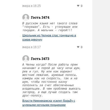
0
вчера в 16:25
Гость 3474
В русском языке нет такого слова
"тонувшая". Есть - утонувшая или
тонущая. А мальчик - герой!!!
Школьник из Челнов спас тонувшую в
озере девочку
0
вчера в 16:17
Гость 3473
А Челны когда? После работы прям
начинают и порой до часу ночи шум,
рев и гул. Ну или как вариант
жесткие лежачие, шумовые полосы,
камеры как на скорость, так и на
шум, чтобы постоянно казну
пополнять за счет обеспеченных
владельцев. В чем проблема выехать
загород, а еще лучше создать там
дрэг-полосу.
Власти Нижнекамска усилят борьбу с
шумными ночными гонщиками