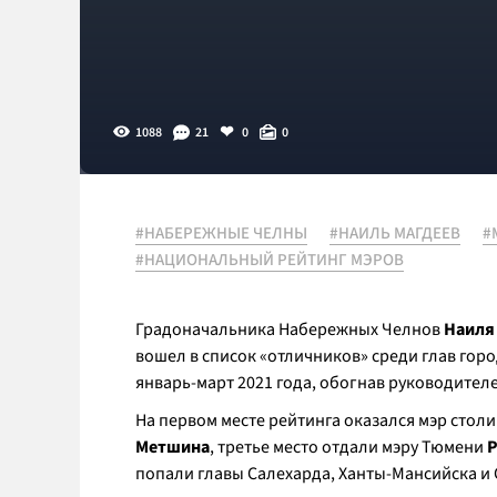
1088
21
0
0
#НАБЕРЕЖНЫЕ ЧЕЛНЫ
#НАИЛЬ МАГДЕЕВ
#
#НАЦИОНАЛЬНЫЙ РЕЙТИНГ МЭРОВ
Градоначальника Набережных Челнов
Наиля
вошел в список «отличников» среди глав гор
январь-март 2021 года, обогнав руководителе
На первом месте рейтинга оказался мэр стол
Метшина
, третье место отдали мэру Тюмени
Р
попали главы Салехарда, Ханты-Мансийска и 