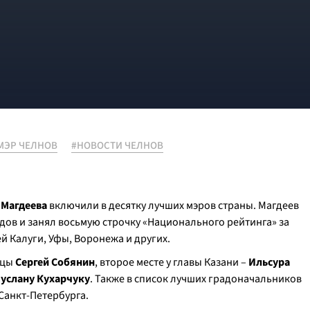
МЭР ЧЕЛНОВ
#НОВОСТИ ЧЕЛНОВ
 Магдеева
включили в десятку лучших мэров страны. Магдеев
одов и занял восьмую строчку «Национального рейтинга» за
й Калуги, Уфы, Воронежа и других.
ицы
Сергей Собянин
, второе месте у главы Казани –
Ильсура
услану Кухарчуку
. Также в список лучших градоначальников
Санкт-Петербурга.