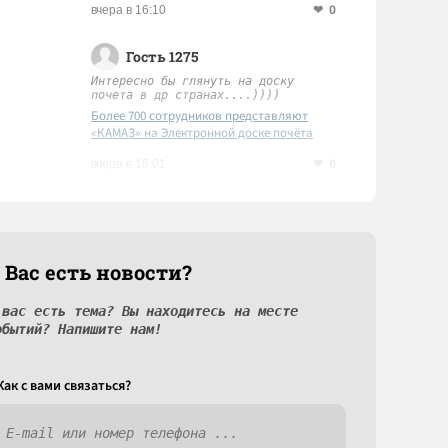
0
вчера в 16:10
Гость 1275
Интересно бы глянуть на доску
почета в др странах....))))
Более 700 сотрудников представляют
«КАМАЗ» на Электронной доске почёта
Татарстана
0
вчера в 16:01
 Вас есть новости?
 вас есть тема? Вы находитесь на месте
обытий? Напишите нам!
Как c вами связаться?