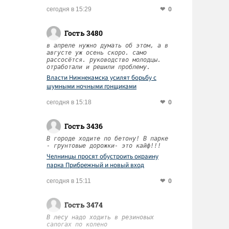
0
сегодня в 15:29
Гость 3480
в апреле нужно думать об этом, а в
августе уж осень скоро. само
рассосётся. руководство молодцы.
отработали и решили проблему.
Власти Нижнекамска усилят борьбу с
шумными ночными гонщиками
0
сегодня в 15:18
Гость 3436
В городе ходите по бетону! В парке
- грунтовые дорожки- это кайф!!!
Челнинцы просят обустроить окраину
парка Прибрежный и новый вход
0
сегодня в 15:11
Гость 3474
В лесу надо ходить в резиновых
сапогах по колено