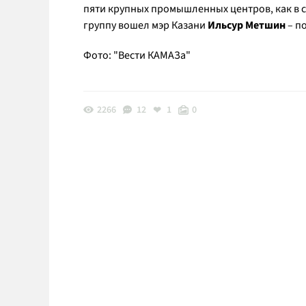
пяти крупных промышленных центров, как в 
группу вошел мэр Казани
Ильсур Метшин
– по
Фото: "Вести КАМАЗа"
2266
12
1
0