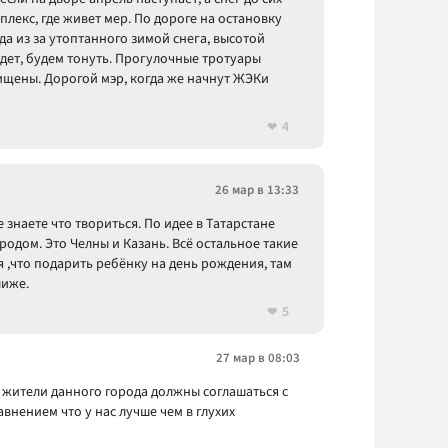
плекс, где живет мер. По дороге на остановку
а из за утоптанного зимой снега, высотой
йдет, будем тонуть. Прогулочные тротуары
ищены. Дорогой мэр, когда же начнут ЖЭКи
4
26 мар в 13:33
 знаете что твориться. По идее в Татарстане
родом. Это Челны и Казань. Всё остальное такие
я ,что подарить ребёнку на день рождения, там
лиже.
5
27 мар в 08:03
мы жители данного города должны соглашаться с
авнением что у нас лучше чем в глухих