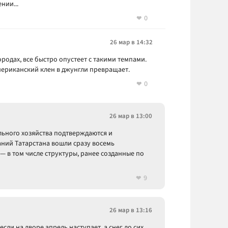
нии...
0
26 мар в 14:32
ородах, все быстро опустеет с такими темпами.
американский клен в джунгли превращает.
0
26 мар в 13:00
ьного хозяйства подтверждаются и
ний Татарстана вошли сразу восемь
— в том числе структуры, ранее созданные по
9
26 мар в 13:16
если на дворе апрель наступает, а снег до сих