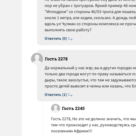
пор не убран с тротуаров. Яркий пример-46 ком
"Ипподром" со стороны 46/03-тропа для пешеход
около 1 метра, еле ходим, скользко. А дождь по
вдоль ул Чулман со стороны комплекса не проч
выполнять свою работу?
Ответить (0)
Гость 2278
Да нормальный у нас мэр, вы в других городах не
только два города могут по праву называться го
дыры, такое захолустье, что там не задумываютс
просто детей вывозят в челны или казань, что б
Ответить (1)
Гость 2245
Гость 2278, Но это не должно значить, что 
тем что происходит у нас, руководствуясь ср
поселениях Африки!!!