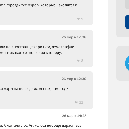
т в городах тех мэров, которые находятся в
9
26 мар в 12:36
енили на иностранцев при нем, демографие
имея никакого отношения к городу.
8
26 мар в 12:36
ьи мэры на последних местах, там люди в
11
26 мар в 14:28
чи. А жители Лос-Анжелеса вообще держат вас