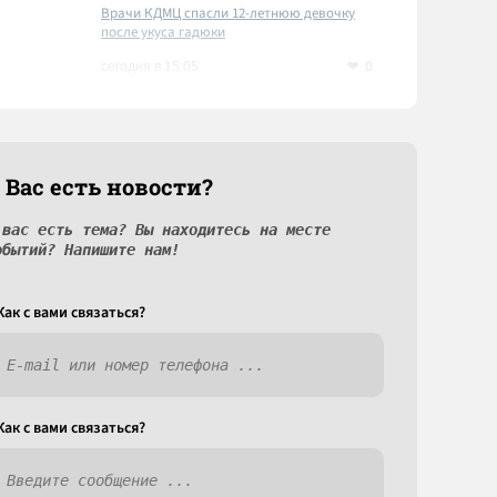
Врачи КДМЦ спасли 12-летнюю девочку
после укуса гадюки
0
сегодня в 15:05
 Вас есть новости?
 вас есть тема? Вы находитесь на месте
обытий? Напишите нам!
Как c вами связаться?
Как c вами связаться?