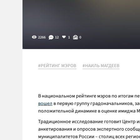
2266
12
1
0
#РЕЙТИНГ МЭРОВ
#НАИЛЬ МАГДЕЕВ
В национальном рейтинге мэров по итогам п
вошел
в первую группу градоначальников, зан
положительной динамике в оценке имиджа Маг
Традиционное исследование готовит Центр 
анкетирования и опросов экспертного сообщ
муниципалитетов России – столиц всех регио