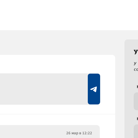
У
У
с
26 мар в 12:22