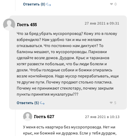
0
Ответить (0)
27 янв 2021 в 09:31
Гость 455
Что за бред убрать мусоропровод? Кому это в голову
взбрендило? Нам удобно так и мы не желаем
отказываться. Что постоянно нам диктуют? То
балконы мешают, то мусоропроводы. Парковки
сделайте возле домов. Дурдом. Крыс и тараканов
хотят развести побольше, что бы люди болели и
дохли. Чтобы голодные собаки и бомжи отирались
возле контейнеров. Надо мусор перерабатывать, ищи
те другие пути. Почему продают столько пластика.
Почему не принимают стеклотару, почему закрыли
пункты принятия мукалатуры???
5
Ответить (5)
Гость 627
27 янв 2021 в 10:13
У меня есть квартира без мусоропровода. Нет ни
крыс, ни бомжей ни дурдома. Если у тебя дурдом,