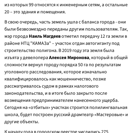
из которых 99 относятся к инженерным сетям, а остальные
20 – это здания и помещения.
В свою очередь, часть земель ушла с баланса города - они
были безвозмездно переданы другим пользователям. Так,
мэр города
Наиль Магдеев
отметил передачу 12 га земли в
районе НТЦ "КАМАЗа" – участок отдан автогиганту под
строительство полигона. В 2019 году эта земля была
изъята у девелопера
Алексея Миронова
, который в общей
сложности вернул городу порядка 50 га по результатам
уголовного расследования, которое изначально
квалифицировалось как мошенничество, позже
рассматривалось судом в рамках налогового
законодательства, и в итоге было закрыто после
возмещения предпринимателем нанесенного ущерба.
Сегодня на «отбитых» участках строится полилингвальная
школа, будет построен русский драмтеатр «Мастеровые» и
другие объекты.
К началу года в городском реестре числились 275