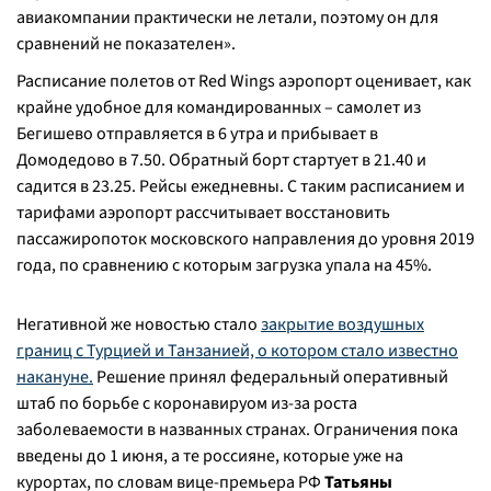
авиакомпании практически не летали, поэтому он для
сравнений не показателен».
Расписание полетов от Red Wings аэропорт оценивает, как
крайне удобное для командированных – самолет из
Бегишево отправляется в 6 утра и прибывает в
Домодедово в 7.50. Обратный борт стартует в 21.40 и
садится в 23.25. Рейсы ежедневны. С таким расписанием и
тарифами аэропорт рассчитывает восстановить
пассажиропоток московского направления до уровня 2019
года, по сравнению с которым загрузка упала на 45%.
Негативной же новостью стало
закрытие воздушных
границ с Турцией и Танзанией, о котором стало известно
накануне.
Решение принял федеральный оперативный
штаб по борьбе с коронавируом из-за роста
заболеваемости в названных странах. Ограничения пока
введены до 1 июня, а те россияне, которые уже на
курортах, по словам вице-премьера РФ
Татьяны