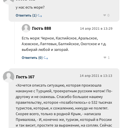
у нас есть море?
0
Ответить (1)
Гость 888
14 апр 2021 в 13:29
Есть моря: Черное, Каспийское, Аральское,
Азовское, Лаптевых, Балтийское, Охотское и т.д.
выбирай любой и загорай.
1
Ответить (0)
14 апр 2021 в 13:13
Гость 167
«Хочется описать ситуацию, которая произошла
накануне с Турцией, троекратным русским матом! По-
другому и не скажешь. Спасибо большое нашему
правительству, которое «позаботилось» о 532 тысячах
туристов, которые, к сожалению, никуда не полетят.
Скорее всего, только в родной Крым, - написала
Привалова, - И, конечно же, туризм, который в России
и так висит, простите за выражение, на соплях. Сейчас