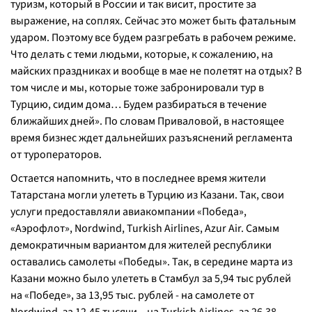
туризм, который в России и так висит, простите за
выражение, на соплях. Сейчас это может быть фатальным
ударом. Поэтому все будем разгребать в рабочем режиме.
Что делать с теми людьми, которые, к сожалению, на
майских праздниках и вообще в мае не полетят на отдых? В
том числе и мы, которые тоже забронировали тур в
Турцию, сидим дома… Будем разбираться в течение
ближайших дней». По словам Приваловой, в настоящее
время бизнес ждет дальнейших разъяснений регламента
от туроператоров.
Остается напомнить, что в последнее время жители
Татарстана могли улететь в Турцию из Казани. Так, свои
услуги предоставляли авиакомпании «Победа»,
«Аэрофлот», Nordwind, Turkish Airlines, Azur Air. Самым
демократичным вариантом для жителей республики
оставались самолеты «Победы». Так, в середине марта из
Казани можно было улететь в Стамбул за 5,94 тыс рублей
на «Победе», за 13,95 тыс. рублей - на самолете от