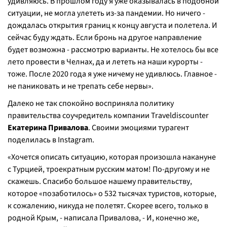
удивляюсь. В прошлом году я уже оказывалась в подобной
ситуации, не могла улететь из-за пандемии. Но ничего -
дождалась открытия границ к концу августа и полетела. И
сейчас буду ждать. Если бронь на другое направление
будет возможна - рассмотрю варианты. Не хотелось бы все
лето провести в Челнах, да и лететь на наши курорты -
тоже. После 2020 года я уже ничему не удивлюсь. Главное -
не паниковать и не трепать себе нервы».
Далеко не так спокойно восприняла политику
правительства соучредитель компании Traveldiscounter
Екатерина Привалова
. Своими эмоциями турагент
поделилась в Instagram.
«Хочется описать ситуацию, которая произошла накануне
с Турцией, троекратным русским матом! По-другому и не
скажешь. Спасибо большое нашему правительству,
которое «позаботилось» о 532 тысячах туристов, которые,
к сожалению, никуда не полетят. Скорее всего, только в
родной Крым, - написала Привалова, - И, конечно же,