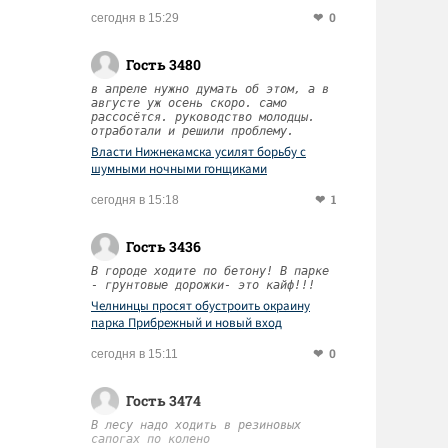
0
сегодня в 15:29
Гость 3480
в апреле нужно думать об этом, а в
августе уж осень скоро. само
рассосётся. руководство молодцы.
отработали и решили проблему.
Власти Нижнекамска усилят борьбу с
шумными ночными гонщиками
1
сегодня в 15:18
Гость 3436
В городе ходите по бетону! В парке
- грунтовые дорожки- это кайф!!!
Челнинцы просят обустроить окраину
парка Прибрежный и новый вход
0
сегодня в 15:11
Гость 3474
В лесу надо ходить в резиновых
сапогах по колено