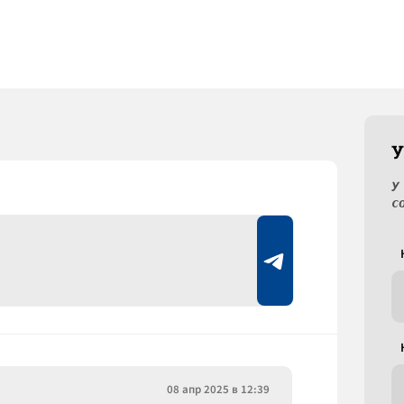
У
У
с
08 апр 2025 в 12:39