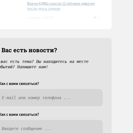
Врачи КДМЦ спасли 12-летнюю девочку
после укуса гадюки
1
сегодня в 15:05
 Вас есть новости?
 вас есть тема? Вы находитесь на месте
обытий? Напишите нам!
Как c вами связаться?
Как c вами связаться?