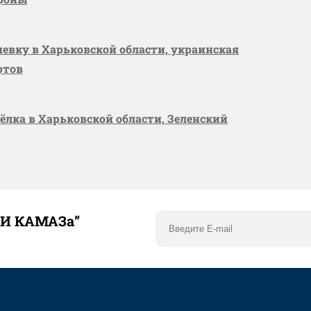
шевку в Харьковской области, украинская
ртов
сёлка в Харьковской области, Зеленский
ТИ КАМАЗа”