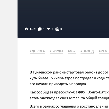
1469
5
0
0
#ДОРОГА
#БУРДЫ
#М-7
#ОБХОД
#РЕМ
В Тукаевском районе стартовал ремонт доро
чуть более 15 километров пострадал в ходе с
его начали приводить в порядок.
Как сообщает пресс-служба ФКУ «Волго-Вятс
затем уложат два слоя асфальта общей толщи
Всего в рамках соглашения о восстановлении