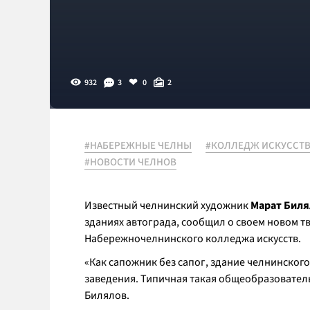
932
3
0
2
#НАБЕРЕЖНЫЕ ЧЕЛНЫ
#КОЛЛЕДЖ ИСКУССТ
#НОВОСТИ ЧЕЛНОВ
Известный челнинский художник
Марат Биля
зданиях автограда, сообщил о своем новом т
Набережночелнинского колледжа искусств.
«Как сапожник без сапог, здание челнинског
заведения. Типичная такая общеобразователь
Билялов.