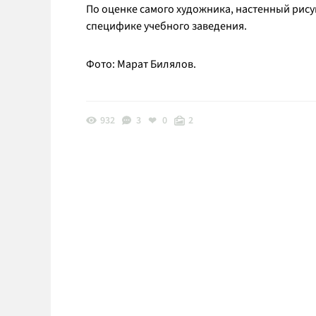
По оценке самого художника, настенный рис
специфике учебного заведения.
Фото: Марат Билялов.
932
3
0
2