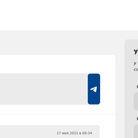
У
У
с
17 мая 2021 в 08:34