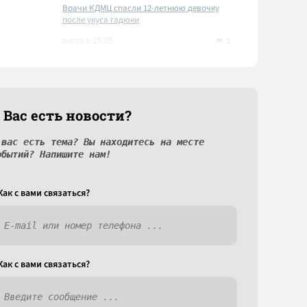
Врачи КДМЦ спасли 12-летнюю девочку
после укуса гадюки
1
вчера в 15:05
 Вас есть новости?
 вас есть тема? Вы находитесь на месте
обытий? Напишите нам!
Как c вами связаться?
Как c вами связаться?