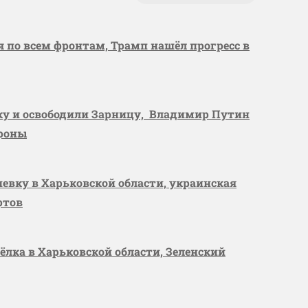
я по всем фронтам, Трамп нашёл прогресс в
вку и освободили Зарницу, Владимир Путин
ороны
шевку в Харьковской области, украинская
ртов
сёлка в Харьковской области, Зеленский