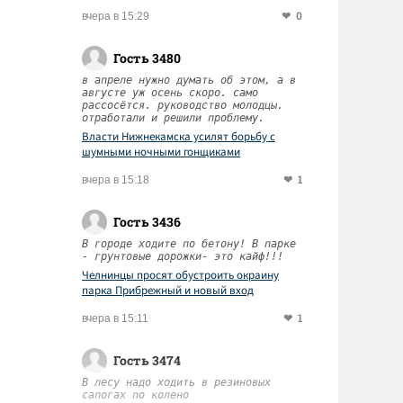
0
вчера в 15:29
Гость 3480
в апреле нужно думать об этом, а в
августе уж осень скоро. само
рассосётся. руководство молодцы.
отработали и решили проблему.
Власти Нижнекамска усилят борьбу с
шумными ночными гонщиками
1
вчера в 15:18
Гость 3436
В городе ходите по бетону! В парке
- грунтовые дорожки- это кайф!!!
Челнинцы просят обустроить окраину
парка Прибрежный и новый вход
1
вчера в 15:11
Гость 3474
В лесу надо ходить в резиновых
сапогах по колено