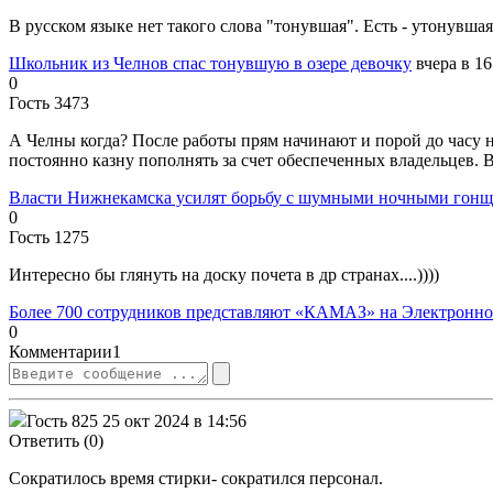
В русском языке нет такого слова "тонувшая". Есть - утонувшая
Школьник из Челнов спас тонувшую в озере девочку
вчера в 16
0
Гость 3473
А Челны когда? После работы прям начинают и порой до часу н
постоянно казну пополнять за счет обеспеченных владельцев. В
Власти Нижнекамска усилят борьбу с шумными ночными гон
0
Гость 1275
Интересно бы глянуть на доску почета в др странах....))))
Более 700 сотрудников представляют «КАМАЗ» на Электронной
0
Комментарии
1
Гость 825
25 окт 2024 в 14:56
Ответить (0)
Сократилось время стирки- сократился персонал.