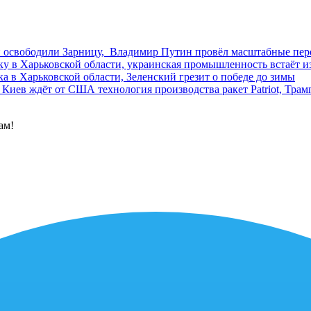
и освободили Зарницу, Владимир Путин провёл масштабные пе
у в Харьковской области, украинская промышленность встаёт из
а в Харьковской области, Зеленский грезит о победе до зимы
Киев ждёт от США технология производства ракет Patriot, Трам
ам!