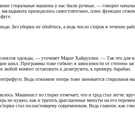
жние стиральные машины у нас были ручные, — говорит начальн
а закладывать приходилось самостоятельно, плюс функции отжим
фуге.
 воде. Без уборки не обойтись, а ведь число стирок в течение р
плектов одежды, — уточняет Марат Хайруллин. — Так что для н
 один цикл. Программы тоже гибкие: в зависимости от степени 
в любой момент остановить и дозагрузить, к примеру, барабан.
нтрифуги. Ведь отжимом теперь тоже занимается стиральная маш
ось. Машинист по стирке отмечает, что и труд стал легче: вру
еперь не нужно, как и тратить драгоценные минуты на его пере
 стирки стал по-настоящему современным. Ведь главное, как го