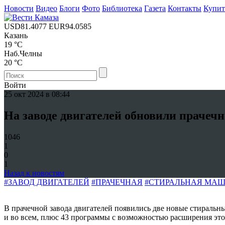
Новости
Видео
Блоги
Фото
Библиотека
Газета
Контакты
Купи
USD
81.4077
EUR
94.0585
Казань
19 °C
Наб.Челны
20 °C
Войти
25 окт 2024 в 08:44
На заводе двигателей обновили прачечн
1046
1
0
1
Назад к новостям
#ЗАВОД ДВИГАТЕЛЕЙ
#ПРАЧЕЧНАЯ
#СТИРАЛЬНАЯ МА
В прачечной завода двигателей появились две новые стиральн
и во всем, плюс 43 программы с возможностью расширения этог