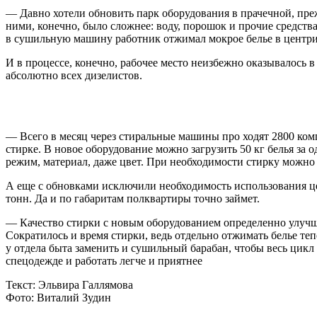
— Давно хотели обновить парк оборудования в прачечной, пре
ними, конечно, было сложнее: воду, порошок и прочие средств
в сушильную машину работник отжимал мокрое белье в центри
И в процессе, конечно, рабочее место неизбежно оказывалось в
абсолютно всех дизелистов.
— Всего в месяц через стиральные машины про ходят 2800 ком
стирке. В новое оборудование можно загрузить 50 кг белья за
режим, материал, даже цвет. При необходимости стирку можно 
А еще с обновками исключили необходимость использования це
тонн. Да и по габаритам полквартиры точно займет.
— Качество стирки с новым оборудованием определенно улучшил
Сократилось и время стирки, ведь отдельно отжимать белье т
у отдела быта заменить и сушильный барабан, чтобы весь цикл
спецодежде и работать легче и приятнее
Текст: Эльвира Галлямова
Фото: Виталий Зудин