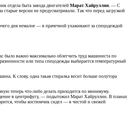
ик отдела быта завода двигателей
Марат Хайруллин
. — С
а старые версии не предусматривали. Так что перед загрузкой
абочего дня немалое — в прачечной ухаживают за спецодеждой
ас было важно максимально облегчить труд машиниста по
загрязненности или типа спецодежды выбирается температурный
ина. К слову, одна такая стиралка весит больше полутора
чную теперь что-либо делать приходится по минимуму.
мещение в центрифугу, — подытожил Марат Хайруллин. В планах
ворится, чтобы костюмчик сидел — в чистой и свежей