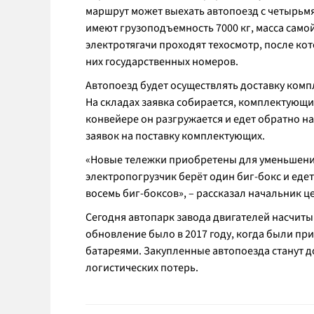
маршрут может выехать автопоезд с четырьмя
имеют грузоподъемность 7000 кг, масса самой 
электротягачи проходят техосмотр, после кот
них государственных номеров.
Автопоезд будет осуществлять доставку комп
На складах заявка собирается, комплектующие
конвейере он разгружается и едет обратно на
заявок на поставку комплектующих.
«Новые тележки приобретены для уменьшения
электропогрузчик берёт один биг-бокс и еде
восемь биг-боксов», – рассказал начальник 
Сегодня автопарк завода двигателей насчиты
обновление было в 2017 году, когда были п
батареями. Закупленные автопоезда станут 
логистических потерь.