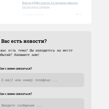
Врачи КДМЦ спасли 12-летнюю девочку
после укуса гадюки
0
сегодня в 15:05
 Вас есть новости?
 вас есть тема? Вы находитесь на месте
обытий? Напишите нам!
Как c вами связаться?
Как c вами связаться?