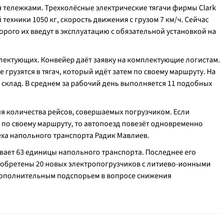
 тележками. Трехколёсные электрические тягачи фирмы Clark
техники 1050 кг, скорость движения с грузом 7 км/ч. Сейчас
орого их введут в эксплуатацию с обязательной установкой на
лектующих. Конвейер даёт заявку на комплектующие логистам.
 грузятся в тягач, который идёт затем по своему маршруту. На
 склад. В среднем за рабочий день выполняется 11 подобных
 количества рейсов, совершаемых погрузчиком. Если
т по своему маршруту, то автопоезд повезёт одновременно
цеха напольного транспорта Радик Мавлиев.
вает 63 единицы напольного транспорта. Последнее его
риобретены 20 новых электропогрузчиков с литиево-ионными
дополнительным подспорьем в вопросе снижения