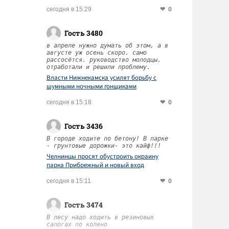
0
сегодня в 15:29
Гость 3480
в апреле нужно думать об этом, а в
августе уж осень скоро. само
рассосётся. руководство молодцы.
отработали и решили проблему.
Власти Нижнекамска усилят борьбу с
шумными ночными гонщиками
0
сегодня в 15:18
Гость 3436
В городе ходите по бетону! В парке
- грунтовые дорожки- это кайф!!!
Челнинцы просят обустроить окраину
парка Прибрежный и новый вход
0
сегодня в 15:11
Гость 3474
В лесу надо ходить в резиновых
сапогах по колено