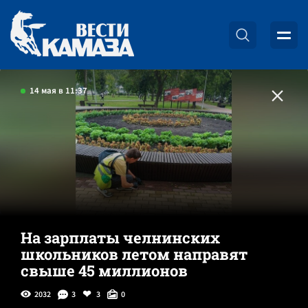
14 мая в 11:37
На зарплаты челнинских
школьников летом направят
свыше 45 миллионов
2032
3
3
0